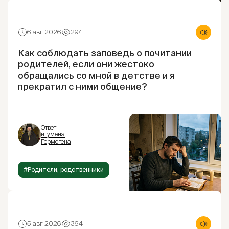
6 авг 2026
297
Как соблюдать заповедь о почитании
родителей, если они жестоко
обращались со мной в детстве и я
прекратил с ними общение?
Ответ
игумена
Гермогена
#Родители, родственники
5 авг 2026
364