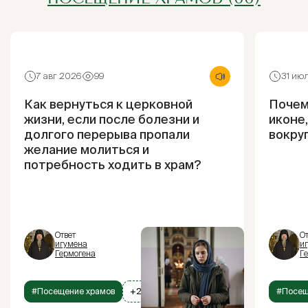
7 авг 2026
99
31 ию
Как вернуться к церковной
Почем
жизни, если после болезни и
иконе
долгого перерыва пропали
вокру
желание молиться и
потребность ходить в храм?
Ответ
От
игумена
и
Гермогена
Г
#Посещение храмов
+2
#Посещ