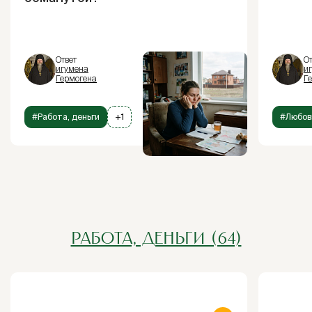
Ответ
От
игумена
и
Гермогена
Г
#Работа, деньги
+1
#Любов
РАБОТА, ДЕНЬГИ (64)