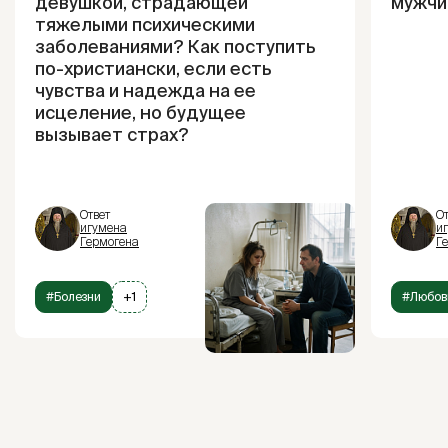
девушкой, страдающей
мужчи
тяжелыми психическими
заболеваниями? Как поступить
по-христиански, если есть
чувства и надежда на ее
исцеление, но будущее
вызывает страх?
Ответ
От
игумена
и
Гермогена
Г
#Болезни
+1
#Любов