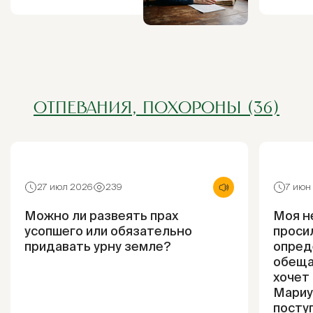
ОТПЕВАНИЯ, ПОХОРОНЫ (36)
27 июл 2026
239
7 июн
Можно ли развеять прах
Моя н
усопшего или обязательно
просил
придавать урну земле?
опред
обеща
хочет 
Мариу
посту