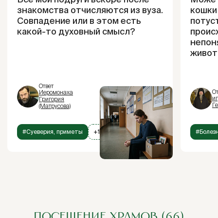
знакомства отчисляются из вуза.
кошки
Совпадение или в этом есть
потус
какой-то духовный смысл?
проис
непон
живот
Ответ
От
Иеромонаха
и
Григория
Г
(Матрусова)
#Суеверия, приметы
+1
#Болез
ПОСЕЩЕНИЕ ХРАМОВ (66)