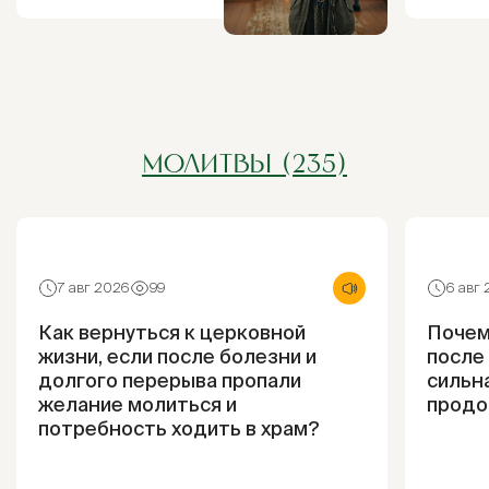
МОЛИТВЫ (235)
7 авг 2026
99
6 авг
Как вернуться к церковной
Почем
жизни, если после болезни и
после
долгого перерыва пропали
сильна
желание молиться и
продо
потребность ходить в храм?