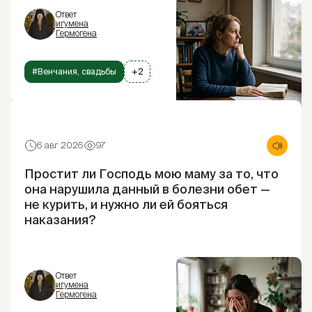
Ответ
игумена
Гермогена
#Венчания, свадьбы
+2
6 авг 2026
97
Простит ли Господь мою маму за то, что
она нарушила данный в болезни обет —
не курить, и нужно ли ей бояться
наказания?
Ответ
игумена
Гермогена