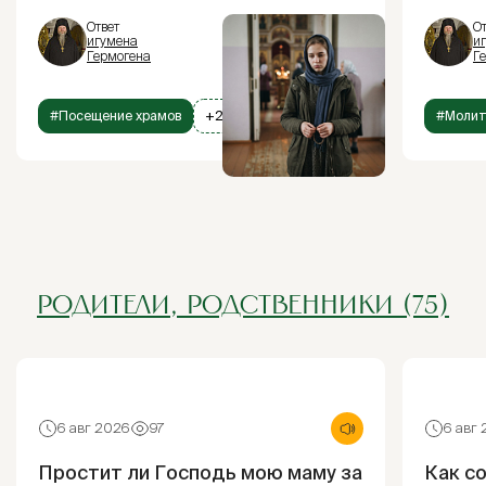
Ответ
От
игумена
и
Гермогена
Г
#Посещение храмов
+2
#Моли
РОДИТЕЛИ, РОДСТВЕННИКИ (75)
6 авг 2026
97
6 авг
Простит ли Господь мою маму за
Как с