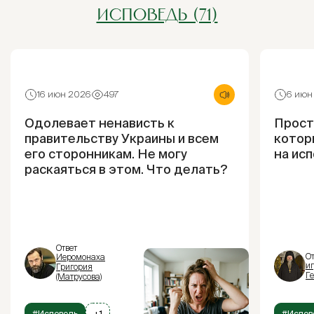
ИСПОВЕДЬ (71)
16 июн 2026
497
6 июн
Одолевает ненависть к
Прости
правительству Украины и всем
котор
его сторонникам. Не могу
на ис
раскаяться в этом. Что делать?
Ответ
От
Иеромонаха
и
Григория
Г
(Матрусова)
#Исповедь
+1
#Испов