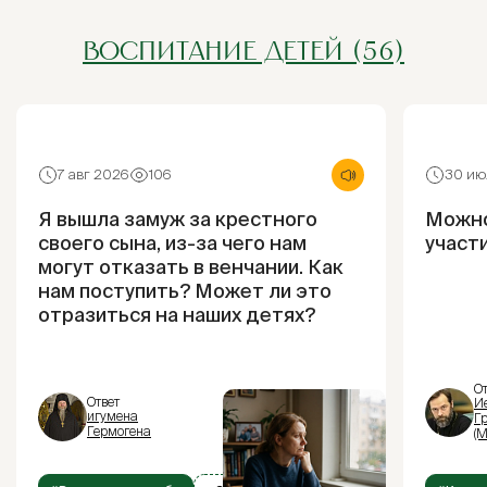
ВОСПИТАНИЕ ДЕТЕЙ (56)
7 авг 2026
106
30 ию
Я вышла замуж за крестного
Можно
своего сына, из-за чего нам
участ
могут отказать в венчании. Как
нам поступить? Может ли это
отразиться на наших детях?
От
Ответ
И
игумена
Г
Гермогена
(М