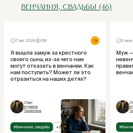
ВЕНЧАНИЯ, СВАДЬБЫ (46)
7 авг 2026
106
5 июн
Я вышла замуж за крестного
Муж —
своего сына, из-за чего нам
невен
могут отказать в венчании. Как
прави
нам поступить? Может ли это
венча
отразиться на наших детях?
Ответ
От
игумена
и
Гермогена
Г
#Венчания, свадьбы
+2
#Венча