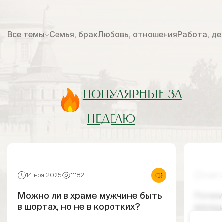
Все темы
Семья, брак
Любовь, отношения
Работа, де
ПОПУЛЯРНЫЕ ЗА
НЕДЕЛЮ
14 ноя 2025
11182
4 дек
Можно ли в храме мужчине быть
Почем
в шортах, но не в коротких?
женщи
храм?