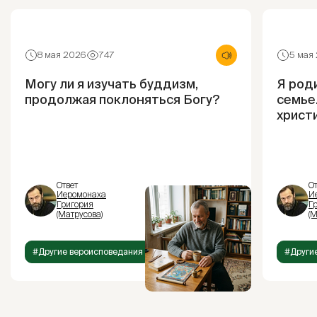
8 мая 2026
747
5 мая
Могу ли я изучать буддизм,
Я род
продолжая поклоняться Богу?
семье.
христ
Ответ
От
Иеромонаха
И
Григория
Г
(Матрусова)
(М
#Другие вероисповедания
#Други