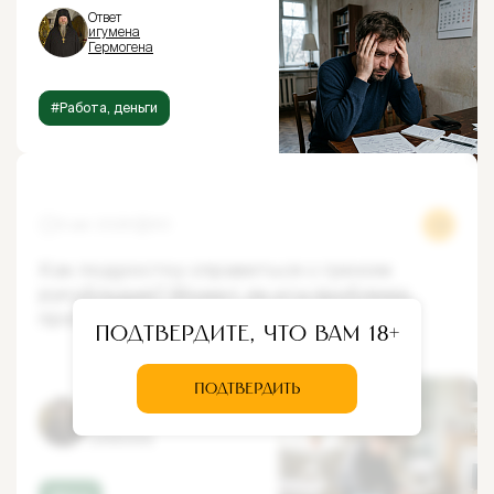
Ответ
игумена
Гермогена
#Работа, деньги
5 авг 2026
60
Как подростку справиться с грехом
рукоблудия? Может ли эта проблема
пройти с возрастом?
Подтвердите, что вам 18+
ПОДТВЕРДИТЬ
Ответ
игумена
Гермогена