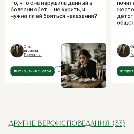
то, что она нарушила данный в
почит
болезни обет — не курить, и
жесто
нужно ли ей бояться наказания?
детств
общен
Ответ
От
игумена
и
Гермогена
Г
#Отношения с Богом
+1
#Родит
ДРУГИЕ ВЕРОИСПОВЕДАНИЯ (33)