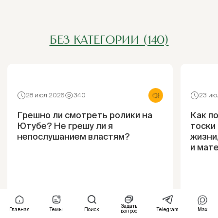
БЕЗ КАТЕГОРИИ (140)
28 июл 2026
340
23 ию
Грешно ли смотреть ролики на
Как п
Ютубе? Не грешу ли я
тоски 
непослушанием властям?
жизни
и мат
Задать
Главная
Темы
Поиск
Telegram
Max
вопрос
Ответ
От