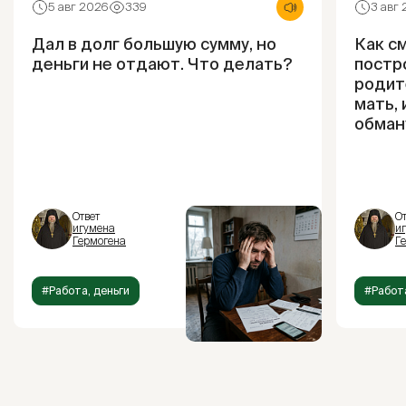
5 авг 2026
339
3 авг
Дал в долг большую сумму, но
Как см
деньги не отдают. Что делать?
постр
родит
мать, 
обман
Ответ
От
игумена
и
Гермогена
Г
#Работа, деньги
#Работа