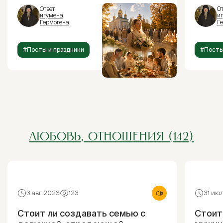
Ответ
От
игумена
и
Гермогена
Г
#Посты и праздники
#Посты
ЛЮБОВЬ, ОТНОШЕНИЯ (142)
3 авг 2026
123
31 ию
Стоит ли создавать семью с
Стоит