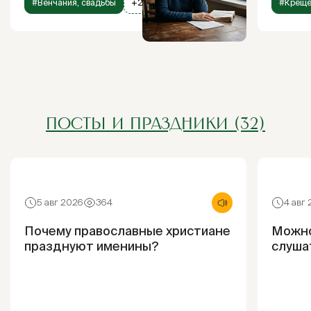
#Венчания, свадьбы
+2
#Креще
ПОСТЫ И ПРАЗДНИКИ (32)
5 авг 2026
364
4 авг
Почему православные христиане
Можно
празднуют именины?
слуша