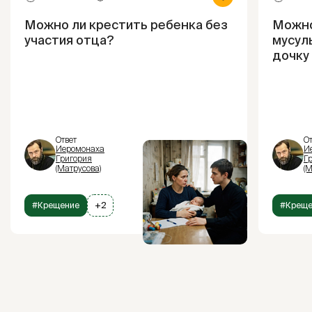
Можно ли крестить ребенка без
Можно
участия отца?
мусул
дочку
Ответ
От
Иеромонаха
И
Григория
Г
(Матрусова)
(М
#Крещение
+2
#Креще