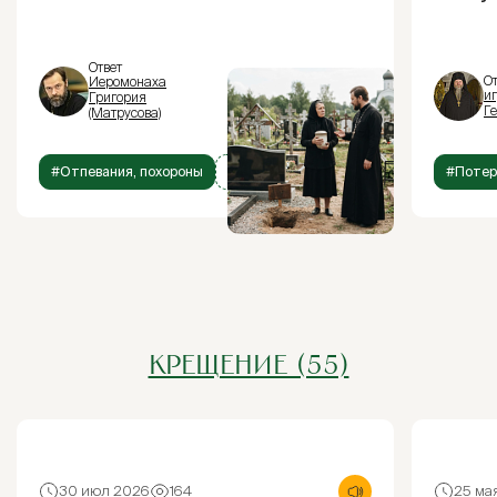
Ответ
От
Иеромонаха
и
Григория
Г
(Матрусова)
#Отпевания, похороны
+1
#Потер
КРЕЩЕНИЕ (55)
30 июл 2026
164
25 ма