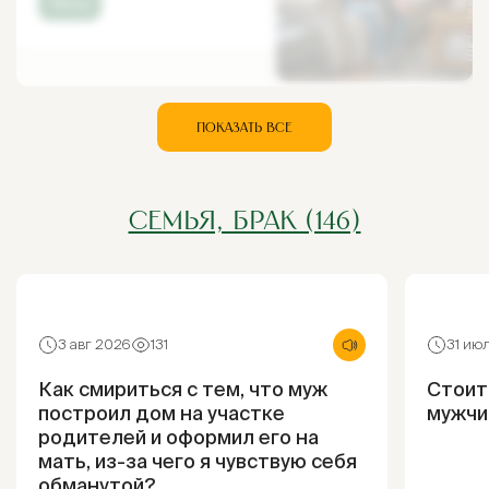
#Блуд
ПОКАЗАТЬ ВСЕ
СЕМЬЯ, БРАК (146)
3 авг 2026
131
31 ию
Как смириться с тем, что муж
Стоит
построил дом на участке
мужчи
родителей и оформил его на
мать, из-за чего я чувствую себя
обманутой?