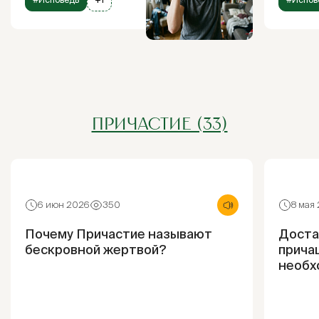
ПРИЧАСТИЕ (33)
6 июн 2026
350
8 мая
Почему Причастие называют
Доста
бескровной жертвой?
прича
необх