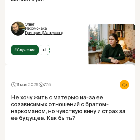
Ответ
Иеромонаха
Григория (Матрусова)
#Служение
+1
11 мая 2026
775
Не хочу жить с матерью из-за ее
созависимых отношений с братом-
наркоманом, но чувствую вину и страх за
ее будущее. Как быть?