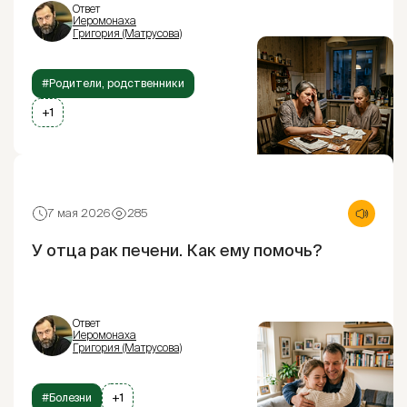
Ответ
Иеромонаха
Григория (Матрусова)
#Родители, родственники
+1
7 мая 2026
285
У отца рак печени. Как ему помочь?
Ответ
Иеромонаха
Григория (Матрусова)
#Болезни
+1