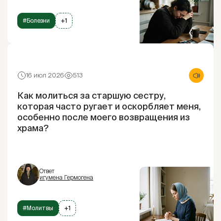
#Болезни
+1
16 июл 2026
513
Как молиться за старшую сестру,
которая часто ругает и оскорбляет меня,
особенно после моего возвращения из
храма?
Ответ
игумена Гермогена
#Молитвы
+1