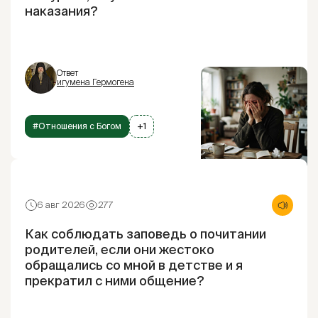
наказания?
Ответ
игумена Гермогена
#Отношения с Богом
+1
6 авг 2026
277
Как соблюдать заповедь о почитании
родителей, если они жестоко
обращались со мной в детстве и я
прекратил с ними общение?