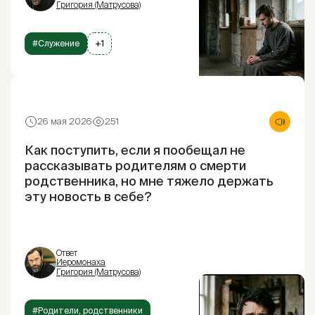
Григория (Матрусова)
#Служение
+1
26 мая 2026
251
Как поступить, если я пообещал не
рассказывать родителям о смерти
родственника, но мне тяжело держать
эту новость в себе?
Ответ
Иеромонаха
Григория (Матрусова)
#Родители, родственники