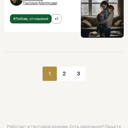
Григория (Матрусова)
#Любовь, отношения
+1
1
2
3
Работает в тестовом режиме. Есть замечания?
Пишите