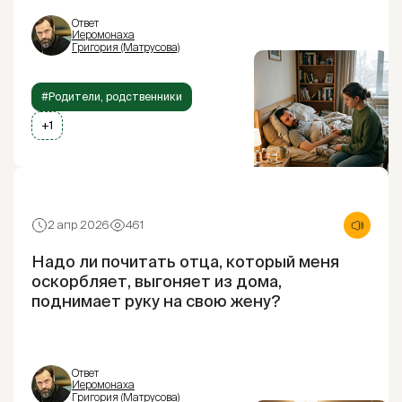
Ответ
Иеромонаха
Григория (Матрусова)
#Родители, родственники
+1
2 апр 2026
461
Надо ли почитать отца, который меня
оскорбляет, выгоняет из дома,
поднимает руку на свою жену?
Ответ
Иеромонаха
Григория (Матрусова)