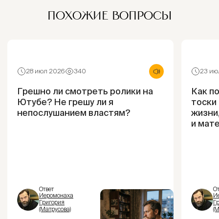
ПОХОЖИЕ ВОПРОСЫ
28 июл 2026
340
23 ию
Грешно ли смотреть ролики на
Как п
Ютубе? Не грешу ли я
тоски 
непослушанием властям?
жизни
и мат
Ответ
От
Иеромонаха
И
Григория
Г
(Матрусова)
(М