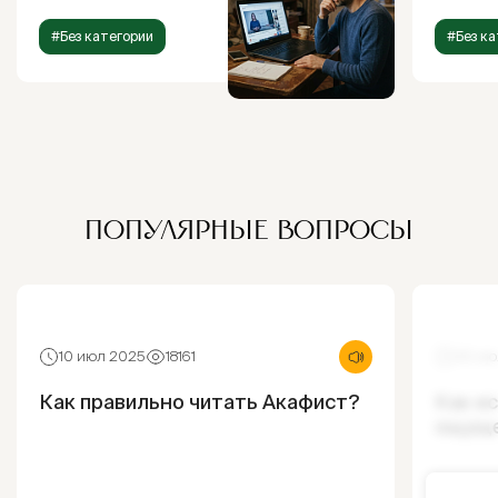
#Без категории
#Без ка
ПОПУЛЯРНЫЕ ВОПРОСЫ
10 июл 2025
18161
30 ию
Как правильно читать Акафист?
Как и
ощущ