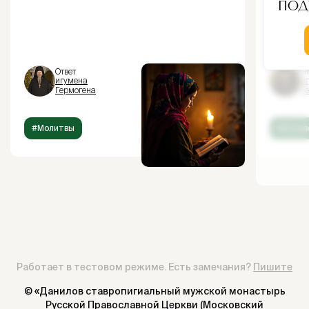
Под
Ответ
От
игумена
и
Гермогена
Г
#Молитвы
#Испов
Работает в тестовом режиме. Есть замечания?
Пишите
© «Данилов ставропигиальный мужской монастырь
Русской Православной Церкви (Московский