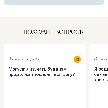
ПОХОЖИЕ ВОПРОСЫ
8 мая 2026
742
5 мая
Могу ли я изучать буддизм,
Я род
продолжая поклоняться Богу?
семье.
христ