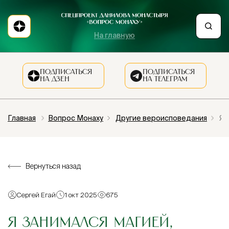
На главную
ПОДПИСАТЬСЯ
ПОДПИСАТЬСЯ
НА ДЗЕН
НА ТЕЛЕГРАМ
Главная
Вопрос Монаху
Другие вероисповедания
Я 
Вернуться назад
Сергей Егай
1 окт 2025
675
Я ЗАНИМАЛСЯ МАГИЕЙ,