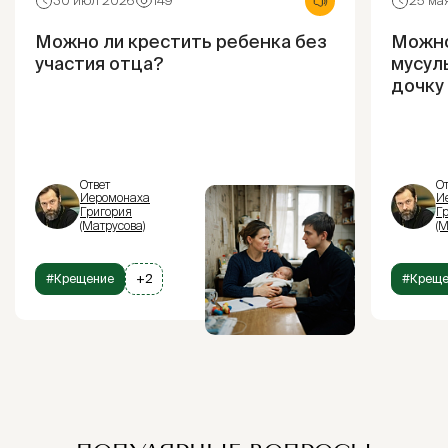
30 июл 2026
149
25 ма
Можно ли крестить ребенка без
Можно
участия отца?
мусул
дочку
Ответ
От
Иеромонаха
И
Григория
Г
(Матрусова)
(М
#Крещение
+2
#Креще