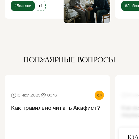
#Болезни
+1
#Любов
ПОПУЛЯРНЫЕ ВОПРОСЫ
10 июл 2025
18076
30 ию
Как правильно читать Акафист?
Как и
ощущ
Под