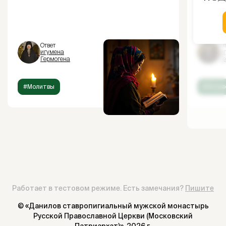
Ответ
От
игумена
и
Гермогена
Г
#Молитвы
#Испов
Работает в тестовом режиме. Есть замечания?
Пишите
© «Данилов ставропигиальный мужской монастырь
Русской Православной Церкви (Московский