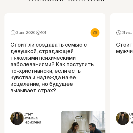
3 авг 2026
101
31 ию
Стоит ли создавать семью с
Стоит
девушкой, страдающей
мужчи
тяжелыми психическими
заболеваниями? Как поступить
по-христиански, если есть
чувства и надежда на ее
исцеление, но будущее
вызывает страх?
Ответ
От
игумена
и
Гермогена
Г