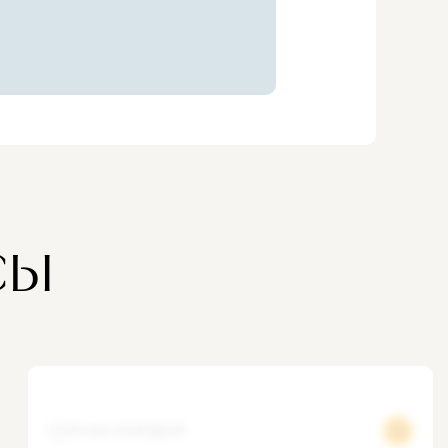
Поддержка
₽
просветительских
я
проектов
О ЗДРАВИИ
енциальность
СЫ
30 июл 2026
125