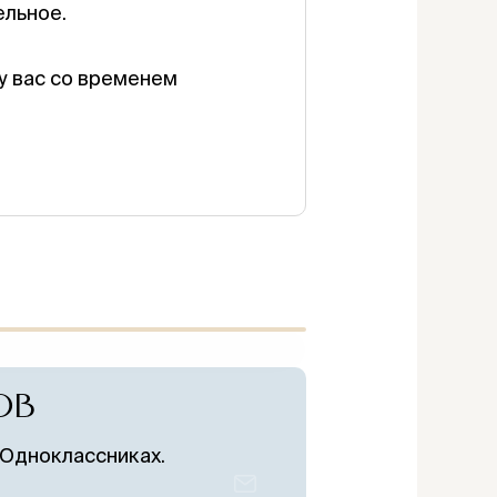
ельное.
у вас со временем
ОТВЕТ?
ОВ
я — подайте
ся о каждом
 Одноклассниках.