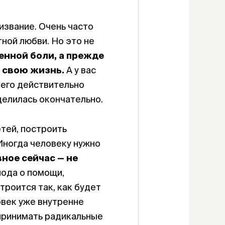
извание. Очень часто
тной любви. Но это не
енной боли, а прежде
у свою жизнь.
А у вас
 его действительно
делилась окончательно.
тей, построить
 Иногда человеку нужно
ное сейчас — не
пода о помощи,
троится так, как будет
овек уже внутренне
 принимать радикальные