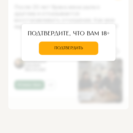
После 20 лет брака жена ушла к
другому и отказывается
восстанавливать отношения. Как мне
пережить это, если я очень ее люблю?
Подтвердите, что вам 18+
ПОДТВЕРДИТЬ
Ответ
Иеромонаха
Григория
(Матрусова)
#Семья, брак
+2