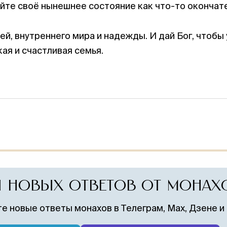
йте своё нынешнее состояние как что-то окончат
, внутреннего мира и надежды. И дай Бог, чтобы 
ая и счастливая семья.
ПОНРАВИЛСЯ 
 НОВЫХ ОТВЕТОВ ОТ МОНАХ
Поддержите служение монастыр
записку о здравии. Братия молит
е новые ответы монахов в Телеграм, Max, Дзене и
жертвователе.