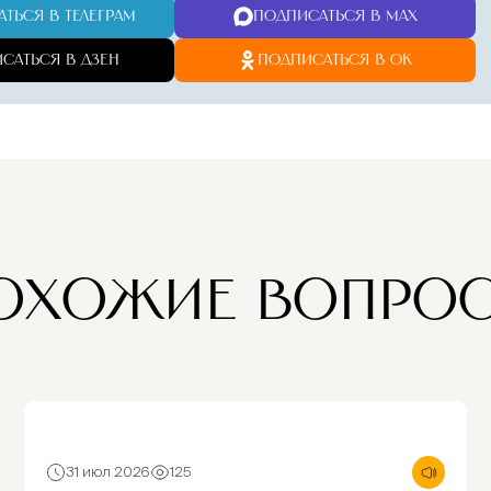
Молитва
Традиция
ТЬСЯ В ТЕЛЕГРАМ
ПОДПИСАТЬСЯ В MAX
♱
◈
братии о вас
сугубого
ежедневно
поминовени
САТЬСЯ В ДЗЕН
ПОДПИСАТЬСЯ В ОК
+
ПОДАТЬ ЗАПИСКУ 
Безопасная оплата и конфид
ОХОЖИЕ ВОПРО
31 июл 2026
125