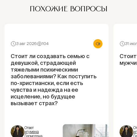
ПОХОЖИЕ ВОПРОСЫ
3 авг 2026
104
31 ию
Стоит ли создавать семью с
Стоит
девушкой, страдающей
мужчи
тяжелыми психическими
заболеваниями? Как поступить
по-христиански, если есть
чувства и надежда на ее
исцеление, но будущее
вызывает страх?
Ответ
От
игумена
и
Гермогена
Г