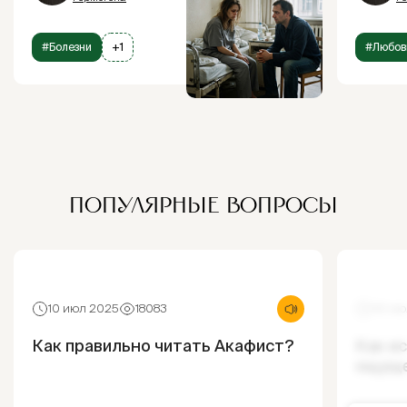
#Болезни
+1
#Любов
ПОПУЛЯРНЫЕ ВОПРОСЫ
10 июл 2025
18083
30 ию
Как правильно читать Акафист?
Как и
ощущ