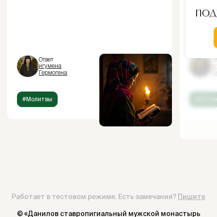
Под
Ответ
От
игумена
и
Гермогена
Г
#Молитвы
#Испов
Работает в тестовом режиме. Есть замечания?
Пишите
© «Данилов ставропигиальный мужской монастырь