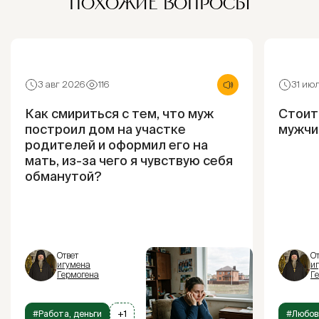
ПОХОЖИЕ ВОПРОСЫ
3 авг 2026
116
31 ию
Как смириться с тем, что муж
Стоит
построил дом на участке
мужчи
родителей и оформил его на
мать, из-за чего я чувствую себя
обманутой?
Ответ
От
игумена
и
Гермогена
Г
#Работа, деньги
+1
#Любов