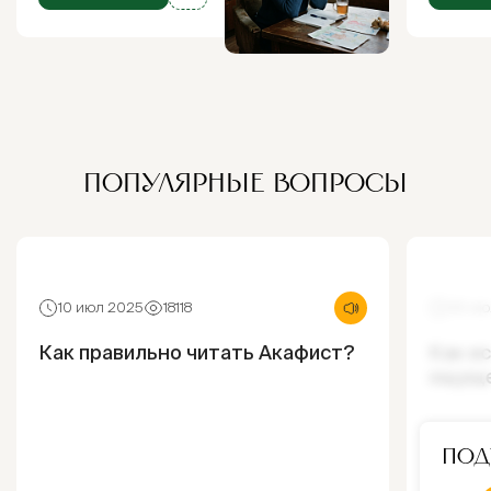
ПОПУЛЯРНЫЕ ВОПРОСЫ
10 июл 2025
18118
30 ию
Как правильно читать Акафист?
Как и
ощущ
Под