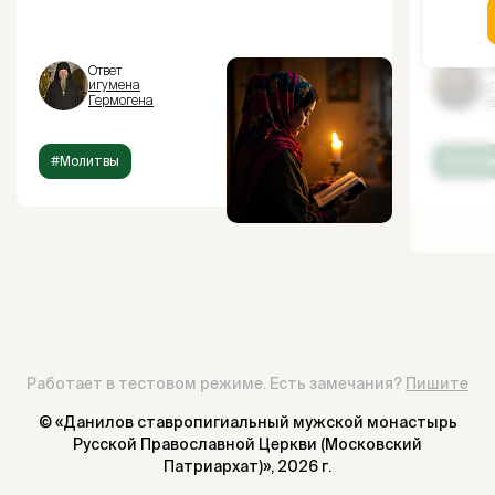
Ответ
От
игумена
и
Гермогена
Г
#Молитвы
#Испов
Работает в тестовом режиме. Есть замечания?
Пишите
© «Данилов ставропигиальный мужской монастырь
Русской Православной Церкви (Московский
Патриархат)»,
2026 г.