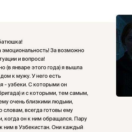
батюшка!
а эмоциональность! За возможно
туации и вопроса!
о (в январе этого года) я вышла
дом к мужу. У него есть
ья - узбеки. С которыми он
ригада) и с которыми, тем самым,
 ему очень близкими людьми,
о словам, всегда готовы ему
и, когда он к ним обращался. Пару
 к ним в Узбекистан. Они каждый