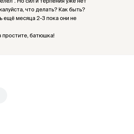
велел". Но сил и терпения уже нет
жалуйста, что делать? Как быть?
ь ещё месяца 2-3 пока они не
з простите, батюшка!