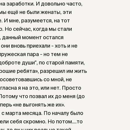
на заработки. И довольно часто,
 мы ещё не были женаты, эти
. И мне, разумеется, на тот
. Но сейчас, когда мы стали
, данный момент остался
они вновь приехали - хоть и не
пружеская пара - но тем не
 доброте души", по старой памяти,
орошие ребята», разрешил им жить
посоветовавшись со мной, не
гласна я на это, или нет. Просто
Потому что позвал их до меня (до
перь «не выгонять же их».
е с марта месяца. По началу было
ели себя скромно. Но потом....то
у, то ли у них реально такой