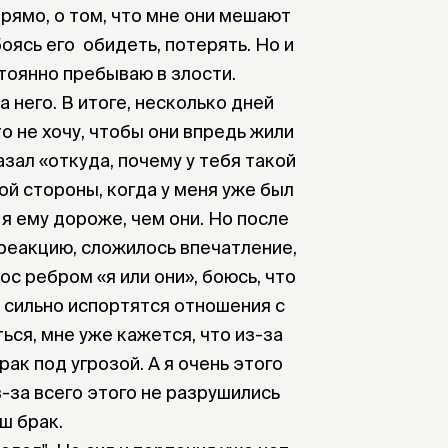
прямо, о том, что мне они мешают
оясь его обидеть, потерять. Но и
стоянно пребываю в злости.
 него. В итоге, несколько дней
то не хочу, чтобы они впредь жили
азал «откуда, почему у тебя такой
ной стороны, когда у меня уже был
о я ему дороже, чем они. Но после
 реакцию, сложилось впечатление,
ос ребром «я или они», боюсь, что
с сильно испортятся отношения с
ться, мне уже кажется, что из-за
рак под угрозой. А я очень этого
из-за всего этого не разрушились
ш брак.