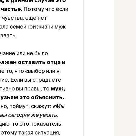
д, в данном случае это
счастье.
Потому что если
 чувства, ещё нет
ачала семейной жизни муж
авать.
нчание или не было
олжен оставить отца и
е то, что «выбор или я,
ние. Если вы страдаете
тивно вы правы, то
муж,
узьям это объяснить.
но, поймут, скажут:
«Мы
вы сегодня же уехать,
цию, то это показатель
оэтому такая ситуация,