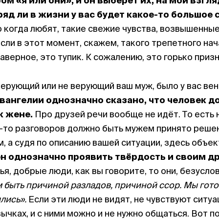
м «я или они», и он выберет их, на мой взгля
ряд ли в жизни у вас будет какое-то большое 
о когда любят, такие свежие чувства, возвышенные
 если в этот момент, скажем, такого трепетного н
аверное, это тупик. К сожалению, это горько призн
 верующий или не верующий ваш муж, было у вас ве
Евангелии однозначно сказано, что человек д
к жене.
Про друзей речи вообще не идёт. То есть н
их-то разговоров должно быть мужем принято реше
, а судя по описанию вашей ситуации, здесь объек
н однозначно проявить твёрдость и своим др
я, добрые люди, как вы говорите, то они, безуслов
м быть причиной разладов, причиной ссор. Мы гото
ились».
Если эти люди не видят, не чувствуют ситуа
авычках, и с ними можно и не нужно общаться. Вот п