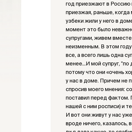
год приезжают в Россию 
приезжая, раньше, когда
узбеки жили у него в доме
момент это было неважно
супругами, живем вместе
неизменным. В этом году 
все, а всего лишь одна су
менее...И мой супруг, "по
потому что они «очень х
у нас в доме. Причем не 
спросив моего мнения: со
поставил перед фактом. 
нашей с ним росписи) и те
И вот они живут у нас уж
вроде ничего, казалось, в
ли я дала какую-то слабин