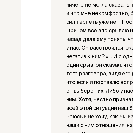
ничего не могла сказать 
и что мне некомфортно, б
сил терпеть уже нет. По
Причем всё зло срываю на
назад дала ему понять, ч
у нас. Он расстроился, ск
негатив к ним?!»… И с од
один срыв, он сказал, чт
того разговора, видя его
что если я поставлю вопр
он выберет их. Либо у на
ним. Хотя, честно призна
всей этой ситуации наш б
боюсь и не хочу, как бы 
наши с ним отношения, на