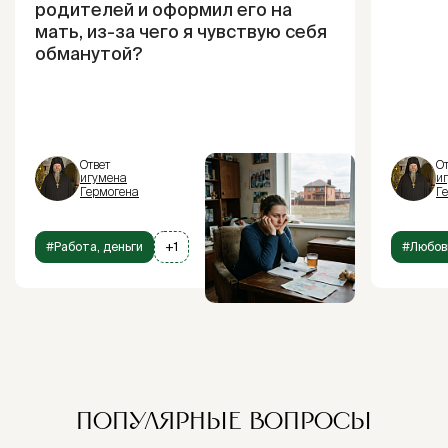
родителей и оформил его на
мать, из-за чего я чувствую себя
обманутой?
Ответ
От
игумена
и
Гермогена
Г
#Работа, деньги
+1
#Любов
ПОПУЛЯРНЫЕ ВОПРОСЫ