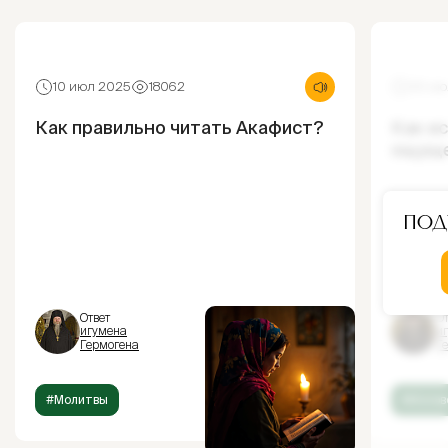
10 июл 2025
18062
30 ию
Как правильно читать Акафист?
Как и
ощущ
Под
Ответ
От
игумена
и
Гермогена
Г
#Молитвы
#Испов