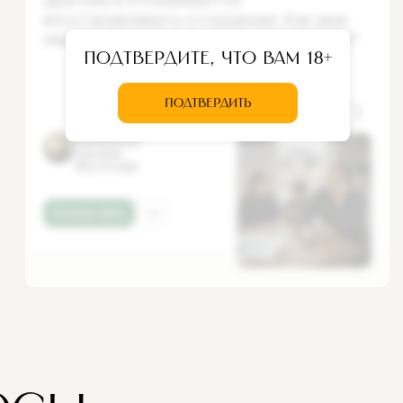
восстанавливать отношения. Как мне
пережить это, если я очень ее люблю?
Подтвердите, что вам 18+
ПОДТВЕРДИТЬ
Ответ
Иеромонаха
Григория
(Матрусова)
#Семья, брак
+2