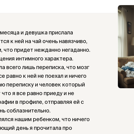
 месяца и девушка прислала
тся к ней на чай очень навязчиво,
, что придет нежданно негаданно.
щения интимного характера.
ла всего лишь переписка, что мозг
се равно к ней не поехал и ничего
таю переписку и человек который
 что я все равно приеду и не
афии в профиле, отправляя ей с
нь соблазнительно.
лялся нашим ребенком, что ничего
ующий день я прочитала про