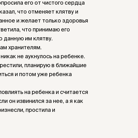
опросила его от чистого сердца
казал, что отменяет клятву и
анное и желает только здоровья
тветила, что принимаю его
о данную им клятву.
ам хранителям.
 никак не аукнулось на ребенке.
крестили, планирую в ближайшие
иться и потом уже ребенка
повлиять на ребенка и считается
ли он извинился за нее, а я как
оизнесли, простила и