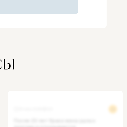
О ЗДРАВИИ
енциальность
СЫ
30 июл 2026
123
После 20 лет брака жена ушла к
другому и отказывается