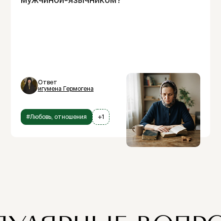
Ответ
игумена Гермогена
#Любовь, отношения
+1