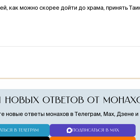
, как можно скорее дойти до храма, принять Таи
ПОНРАВИЛСЯ 
 НОВЫХ ОТВЕТОВ ОТ МОНАХ
Поддержите служение монастыр
записку о здравии. Братия молит
е новые ответы монахов в Телеграм, Max, Дзене и
жертвователе.
Молитва
Традиция
ТЬСЯ В ТЕЛЕГРАМ
ПОДПИСАТЬСЯ В MAX
♱
◈
братии о вас
сугубого
ежедневно
поминовени