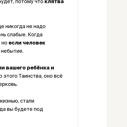
будет, потому что
клятва
е никогда не надо
ень слабые. Когда
, но
если человек
в небытие.
ли вашего ребёнка и
о этого Таинства, оно всё
ерковь.
жизнью, стали
гда вы будете под