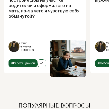
построил дом на участке
мужчи
родителей и оформил его на
мать, из-за чего я чувствую себя
обманутой?
Ответ
От
игумена
и
Гермогена
Г
#Работа, деньги
+1
#Любов
ПОПУЛЯРНЫЕ ВОПРОСЫ