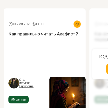
10 июл 2025
18103
30 ию
Как правильно читать Акафист?
Как и
ощущ
Под
Ответ
От
игумена
и
Гермогена
Г
#Молитвы
#Испов