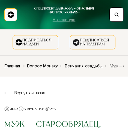
На главную
ПОДПИСАТЬСЯ
ПОДПИСАТЬСЯ
НА ДЗЕН
НА ТЕЛЕГРАМ
Главная
Вопрос Монаху
Венчания, свадьбы
Муж — ст
Вернуться назад
Инна
5 июн 2026
262
МУЖ — СТАРООБРЯДЕЦ,