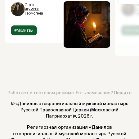
Ответ
От
игумена
и
Гермогена
Г
#Молитвы
#Испов
Работает в тестовом режиме. Есть замечания?
Пишите
© «Данилов ставропигиальный мужской монастырь
Русской Православной Церкви (Московский
Патриархат)»,
2026 г.
Религиозная организация «Данилов
ставропигиальный мужской монастырь Русской