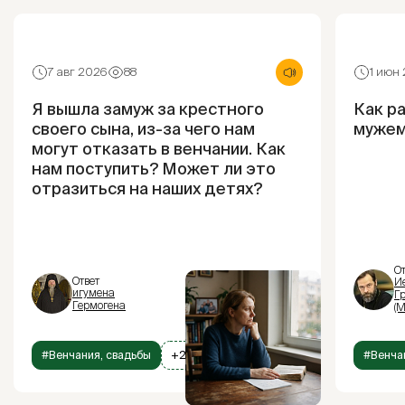
7 авг 2026
88
1 июн
Я вышла замуж за крестного
Как р
своего сына, из-за чего нам
муже
могут отказать в венчании. Как
нам поступить? Может ли это
отразиться на наших детях?
От
Ответ
И
игумена
Г
Гермогена
(М
#Венчания, свадьбы
+2
#Венча