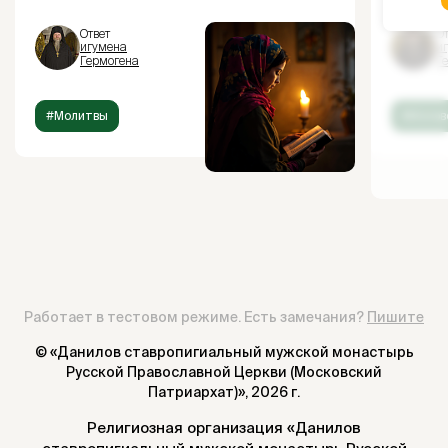
Ответ
От
игумена
и
Гермогена
Г
#Молитвы
#Испов
Работает в тестовом режиме. Есть замечания?
Пишите
© «Данилов ставропигиальный мужской монастырь
Русской Православной Церкви (Московский
Патриархат)»,
2026 г.
Религиозная организация «Данилов