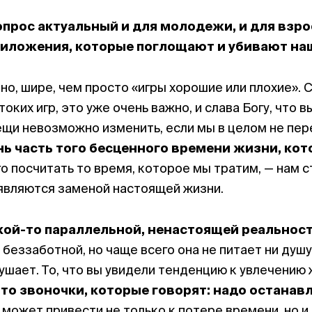
прос актуальный и для молодежи, и для взрос
риложения, которые поглощают и убивают на
но, шире, чем просто «игры хорошие или плохие». С
ких игр, это уже очень важно, и слава Богу, что в
ещи невозможно изменить, если мы в целом не пе
ь часть того бесценного времени жизни, кот
о посчитать то время, которое мы тратим, — нам 
являются заменой настоящей жизни.
кой-то параллельной, ненастоящей реальност
 беззаботной, но чаще всего она не питает ни душу
рушает. То, что вы увидели тенденцию к увлечению
то звоночки, которые говорят: надо останав
 может привести не только к потере времени, но и