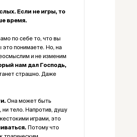
лых. Если не игры, то
ше время.
амо по себе то, что вы
ы это понимаете. Но, на
реосмыслим и не изменим
орый нам дал Господь,
станет страшно. Даже
и.
Она может быть
, ни тело. Напротив, душу
 жестокими играми, это
ливаться.
Потому что
 к трагическим