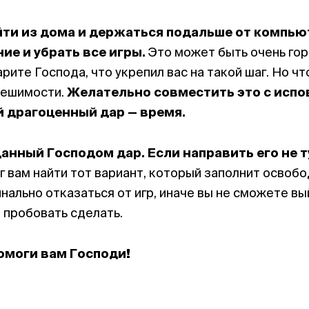
йти из дома и держаться подальше от компью
ие и убрать все игры.
Это может быть очень гор
рите Господа, что укрепил вас на такой шаг. Но ч
 решимости.
Желательно совместить это с испо
й драгоценный дар — время.
данный Господом дар. Если направить его не т
г вам найти тот вариант, который заполнит освоб
ально отказаться от игр, иначе вы не сможете вый
 пробовать сделать.
омоги вам Господи!