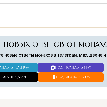
ПОНРАВИЛСЯ 
 НОВЫХ ОТВЕТОВ ОТ МОНАХ
Поддержите служение монастыр
записку о здравии. Братия молит
е новые ответы монахов в Телеграм, Max, Дзене и
жертвователе.
Молитва
Традиция
ТЬСЯ В ТЕЛЕГРАМ
ПОДПИСАТЬСЯ В MAX
♱
◈
братии о вас
сугубого
ежедневно
поминовени
САТЬСЯ В ДЗЕН
ПОДПИСАТЬСЯ В ОК
+
ПОДАТЬ ЗАПИСКУ 
Безопасная оплата и конфид