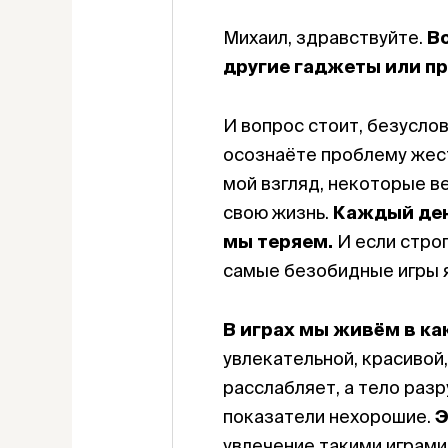
Михаил, здравствуйте.
Во
другие гаджеты или п
И вопрос стоит, безуслов
осознаёте проблему жесто
мой взгляд, некоторые в
свою жизнь.
Каждый ден
мы теряем.
И если строг
самые безобидные игры 
В играх мы живём в ка
увлекательной, красивой,
расслабляет, а тело раз
показатели нехорошие.
Э
увлечение такими играми