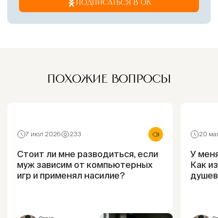
ПОДПИСАТЬСЯ В ОК
ПОХОЖИЕ ВОПРОСЫ
7 июл 2026
233
20 ма
Стоит ли мне разводиться, если
У мен
муж зависим от компьютерных
Как из
игр и применял насилие?
душев