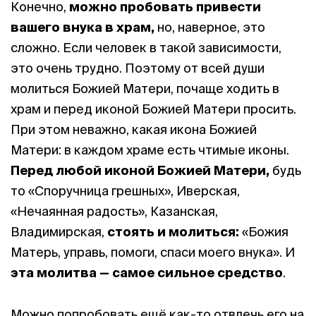
Конечно,
можно пробовать привести
вашего внука в храм,
но, наверное, это
сложно. Если человек в такой зависимости,
это очень трудно. Поэтому от всей души
молиться Божией Матери, почаще ходить в
храм и перед иконой Божией Матери просить.
При этом неважно, какая икона Божией
Матери: в каждом храме есть чтимые иконы.
Перед любой иконой Божией Матери,
будь
то «Споручница грешных», Иверская,
«Нечаянная радость», Казанская,
Владимирская,
стоять и молиться:
«Божия
Матерь, управь, помоги, спаси моего внука». И
эта молитва — самое сильное средство
.
Можно попробовать ещё как-то отвлечь его на