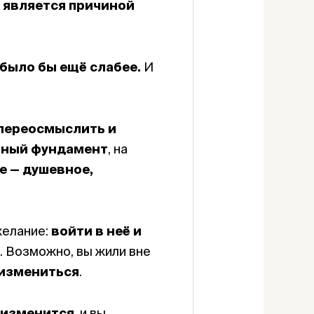
 является причиной
было бы ещё слабее.
И
переосмыслить и
нный фундамент
, на
е — душевное,
желание:
войти в неё и
. Возможно, вы жили вне
 измениться
.
 изменится
, и вы