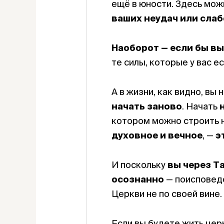
ещё в юности. Здесь мож
ваших неудач или сла
Наоборот — если бы вы
те силы, которые у вас е
А в жизни, как видно, вы
начать заново
. Начать
котором можно строить н
духовное и вечное
, —
э
И поскольку
вы через Т
осознанно
— поисповедо
Церкви не по своей вине.
Если вы будете жить цер