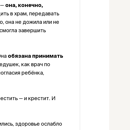
 —
она, конечно,
дить в храм, передавать
, она не дожила или не
не смогла завершить
Она
обязана принимать
едушек, как врач по
огласия ребёнка,
естить — и крестит. И
ились, здоровье ослабло