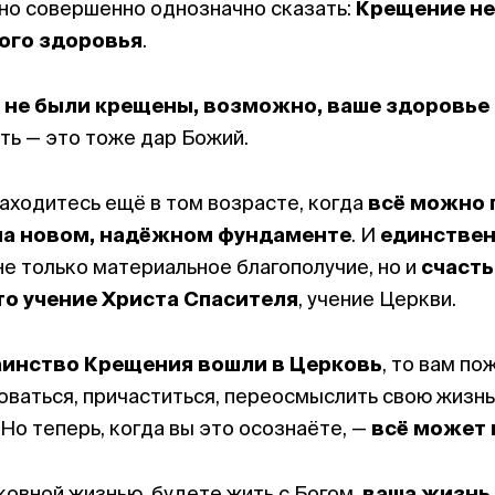
но совершенно однозначно сказать:
Крещение не
бого здоровья
.
 не были крещены, возможно, ваше здоровье 
сть — это тоже дар Божий.
 находитесь ещё в том возрасте, когда
всё можно 
на новом, надёжном фундаменте
. И
единстве
е только материальное благополучие, но и
счасть
то учение Христа Спасителя
, учение Церкви.
аинство Крещения вошли в Церковь
, то вам по
ваться, причаститься, переосмыслить свою жизнь
 Но теперь, когда вы это осознаёте, —
всё может
ковной жизнью, будете жить с Богом,
ваша жизнь