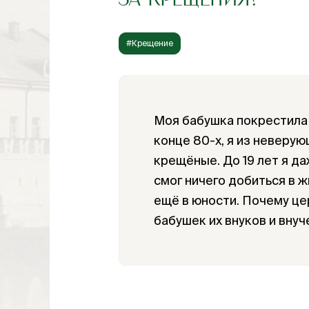
ЗА КРЕЩЕНИЯ?
#Крещение
Моя бабушка покрестила 
конце 80-х, я из неверую
крещёные. До 19 лет я да
смог ничего добиться в 
ещё в юности. Почему цер
бабушек их внуков и внуч