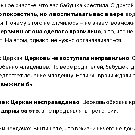
ьшое счастье, что вас бабушка крестила. С другой
 покрестить, но и воспитывать вас в вере
, во
. Почему этого не случилось — не знаем: возможно
первый шаг она сделала правильно
, а то, что 
т. На этом, однако, не нужно останавливаться.
к Церкви:
Церковь не поступала неправильно
. 
собенно младенцев. По вере родителей, бабушек, д
длагает лечение младенцу. Если бы врачи ждали с
е выжили бы
.
ие к Церкви несправедливо
. Церковь обязана кр
дарны за это
, а не предъявлять претензии.
и неудачах. Вы пишете, что в жизни ничего не доб