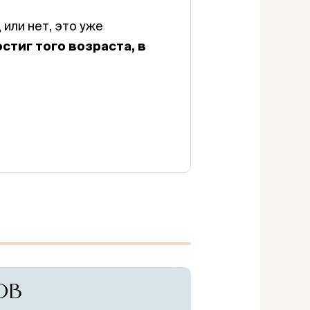
 или нет, это уже
стиг того возраста, в
ОТВЕТ?
ОВ
я — подайте
ся о каждом