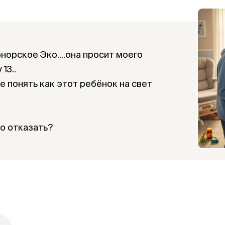
норское Эко....она просит моего
13..
 понять как этот ребёнок на свет
но отказать?