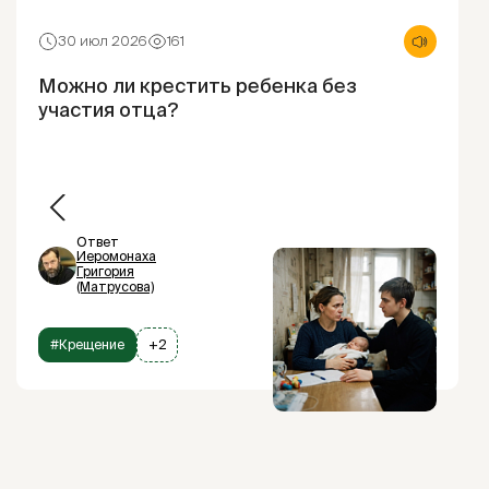
30 июл 2026
161
Можно ли крестить ребенка без
участия отца?
Ответ
Иеромонаха
Григория
(Матрусова)
#Крещение
+2