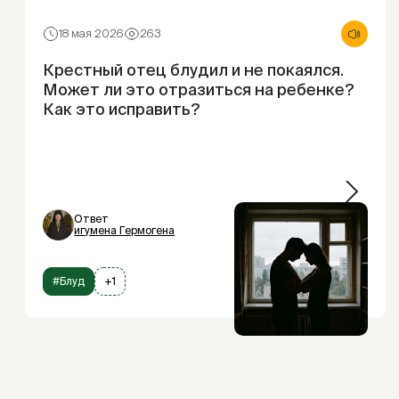
18 мая 2026
263
Крестный отец блудил и не покаялся.
Может ли это отразиться на ребенке?
Как это исправить?
Ответ
игумена Гермогена
#Блуд
+1