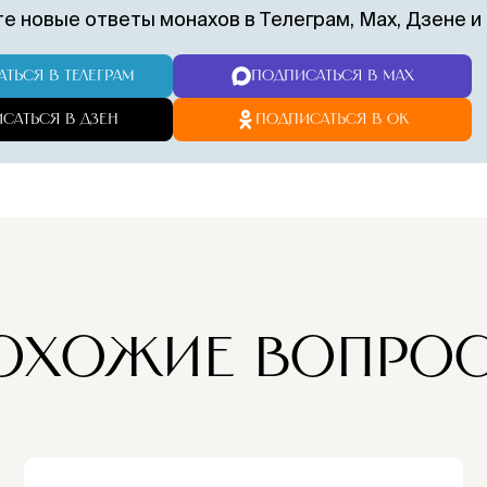
е новые ответы монахов в Телеграм, Max, Дзене и
жертвователе.
Молитва
Традиция
ТЬСЯ В ТЕЛЕГРАМ
ПОДПИСАТЬСЯ В MAX
♱
◈
братии о вас
сугубого
ежедневно
поминовени
САТЬСЯ В ДЗЕН
ПОДПИСАТЬСЯ В ОК
+
ПОДАТЬ ЗАПИСКУ 
Безопасная оплата и конфид
ОХОЖИЕ ВОПРО