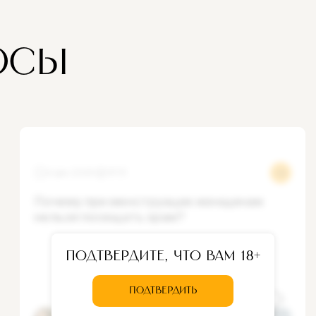
ОСЫ
4 дек 2025
11731
Почему при менструации женщинам
нельзя посещать храм?
Подтвердите, что вам 18+
ПОДТВЕРДИТЬ
Ответ
Иеромонаха