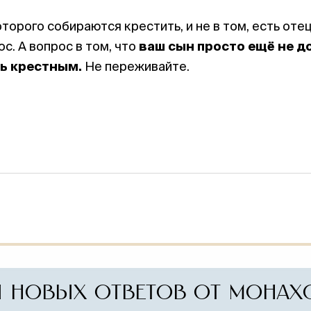
оторого собираются крестить, и не в том, есть отец
с. А вопрос в том, что
ваш сын просто ещё не до
ь крестным.
Не переживайте.
ПОНРАВИЛСЯ 
 НОВЫХ ОТВЕТОВ ОТ МОНАХ
Поддержите служение монастыр
записку о здравии. Братия молит