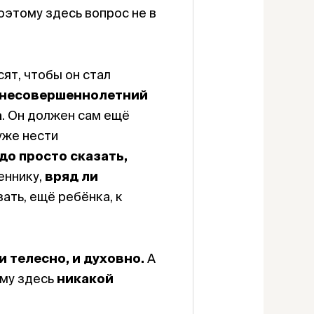
оэтому здесь вопрос не в
сят, чтобы он стал
ё несовершеннолетний
а
. Он должен сам ещё
уже нести
до просто сказать,
еннику,
вряд ли
ать, ещё ребёнка, к
телесно, и духовно.
А
ому здесь
никакой