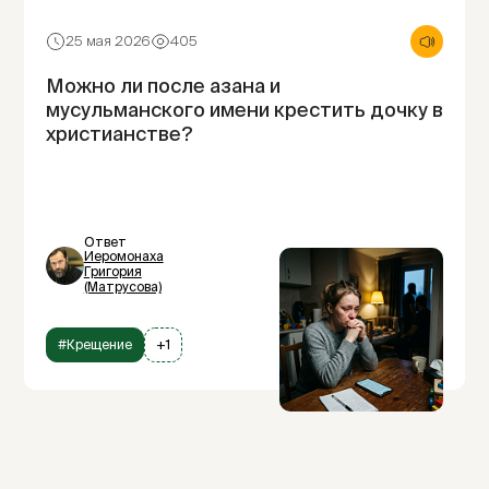
25 мая 2026
405
Можно ли после азана и
мусульманского имени крестить дочку в
христианстве?
Ответ
Иеромонаха
Григория
(Матрусова)
#Крещение
+1