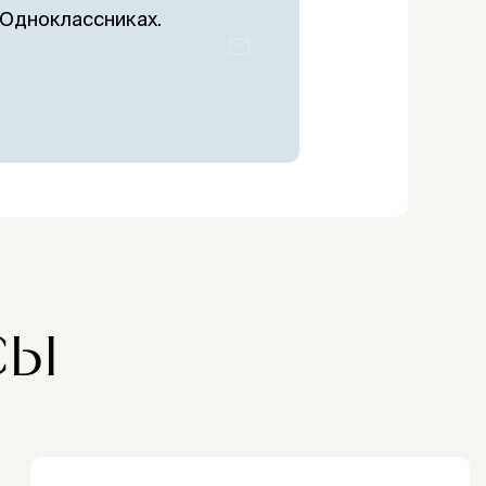
 Одноклассниках.
Поддержка
₽
просветительских
я
проектов
О ЗДРАВИИ
енциальность
СЫ