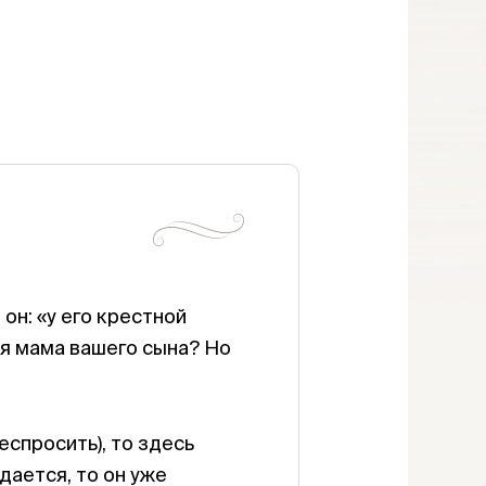
он: «у его крестной
ая мама вашего сына? Но
еспросить), то здесь
дается, то он уже