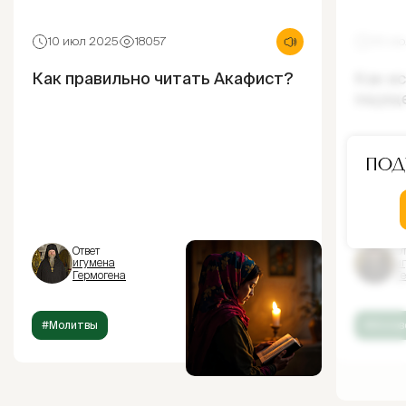
10 июл 2025
18057
30 ию
Как правильно читать Акафист?
Как и
ощущ
Под
Ответ
От
игумена
и
Гермогена
Г
#Молитвы
#Испов