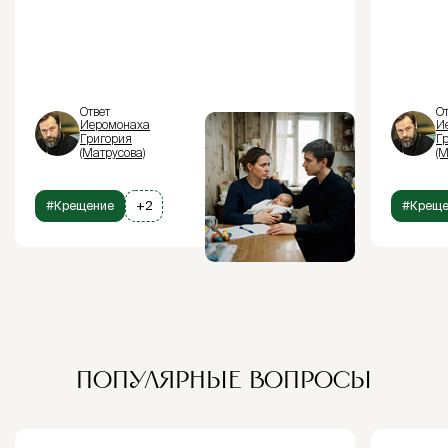
Ответ
От
Иеромонаха
И
Григория
Г
(Матрусова)
(М
#Крещение
+2
#Креще
ПОПУЛЯРНЫЕ ВОПРОСЫ