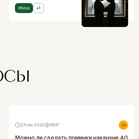
#Блуд
+1
ОСЫ
23 сен 2025
11527
Можно ли сделать поминки накануне 40