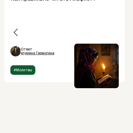
Ответ
игумена Гермогена
#Молитвы