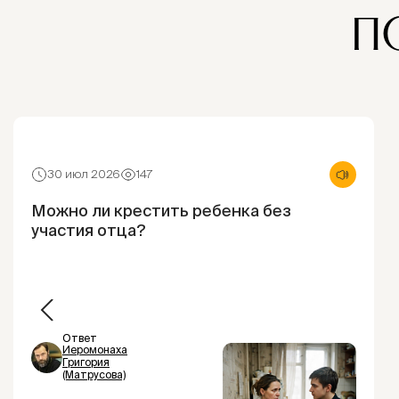
П
30 июл 2026
147
Можно ли крестить ребенка без
участия отца?
Ответ
Иеромонаха
Григория
(Матрусова)