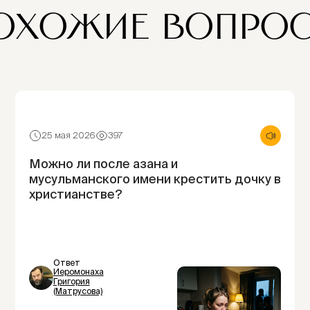
ОХОЖИЕ ВОПРО
25 мая 2026
397
Можно ли после азана и
мусульманского имени крестить дочку в
христианстве?
Ответ
Иеромонаха
Григория
(Матрусова)