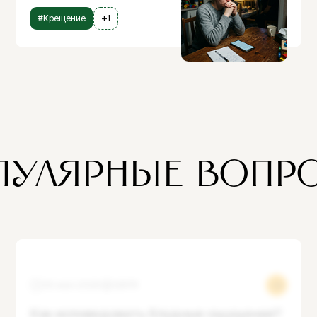
#Крещение
+1
ПУЛЯРНЫЕ ВОПР
30 июл 2025
12678
Как исповедовать блудные ощущения?