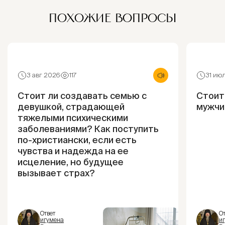
ПОХОЖИЕ ВОПРОСЫ
3 авг 2026
117
31 ию
Стоит ли создавать семью с
Стоит
девушкой, страдающей
мужчи
тяжелыми психическими
заболеваниями? Как поступить
по-христиански, если есть
чувства и надежда на ее
исцеление, но будущее
вызывает страх?
Ответ
От
игумена
и