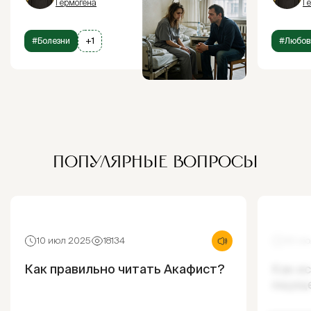
Гермогена
Г
#Болезни
+1
#Любов
ПОПУЛЯРНЫЕ ВОПРОСЫ
10 июл 2025
18134
30 ию
Как правильно читать Акафист?
Как и
ощущ