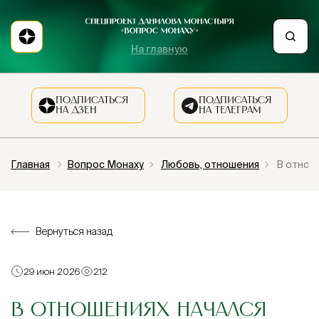
На главную
ПОДПИСАТЬСЯ
ПОДПИСАТЬСЯ
НА ДЗЕН
НА ТЕЛЕГРАМ
Главная
Вопрос Монаху
Любовь, отношения
В отнош
Вернуться назад
29 июн 2026
212
В ОТНОШЕНИЯХ НАЧАЛСЯ