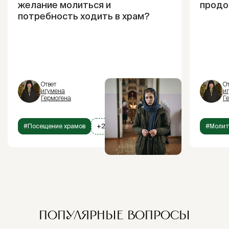
желание молиться и
продо
потребность ходить в храм?
Ответ
От
игумена
и
Гермогена
Г
#Посещение храмов
+2
#Моли
ПОПУЛЯРНЫЕ ВОПРОСЫ