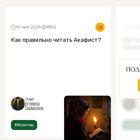
10 июл 2025
18152
30 ию
Как правильно читать Акафист?
Как и
ощущ
Под
Ответ
От
игумена
и
Гермогена
Г
#Молитвы
#Испов