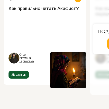
Как правильно читать Акафист?
Как и
ощущ
Под
Ответ
От
игумена
и
Гермогена
Г
#Молитвы
#Испов