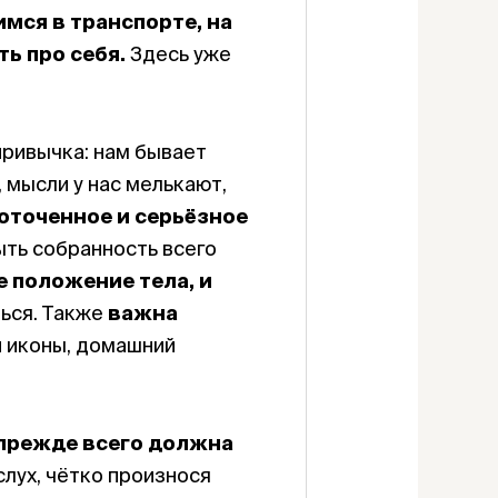
мся в транспорте, на
ь про себя.
Здесь уже
привычка: нам бывает
 мысли у нас мелькают,
оточенное и серьёзное
ыть собранность всего
 положение тела, и
ться. Также
важна
и иконы, домашний
 прежде всего должна
лух, чётко произнося