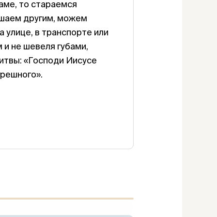
аме, то стараемся
мешаем другим, можем
 улице, в транспорте или
 и не шевеля губами,
итвы: «Господи Иисусе
грешного».
ОТВЕТ?