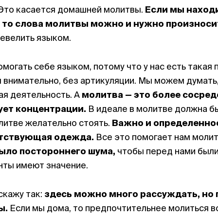
 Это касается домашней молитвы.
Если мы находи
, то слова молитвы можно и нужно произносит
евелить языком.
могать себе языком, потому что у нас есть такая 
я внимательно, без артикуляции. Мы можем думать,
ая деятельность. А
молитва — это более сосред
ует концентрации.
В идеале в молитве должна б
олитве желательно стоять.
Важно и определенное
етствующая одежда.
Все это помогает нам моли
было постороннего шума,
чтобы перед нами был
нты имеют значение.
скажу так:
здесь можно много рассуждать, но
ы
.
Если мы дома, то предпочтительнее молиться вс