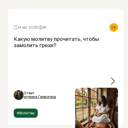
4 авг 2026
81
Какую молитву прочитать, чтобы
замолить грехи?
Ответ
игумена Гермогена
#Молитвы