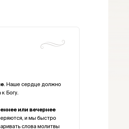
ие
. Наше сердце должно
к Богу.
реннее или вечернее
теряются, и мы быстро
варивать слова молитвы