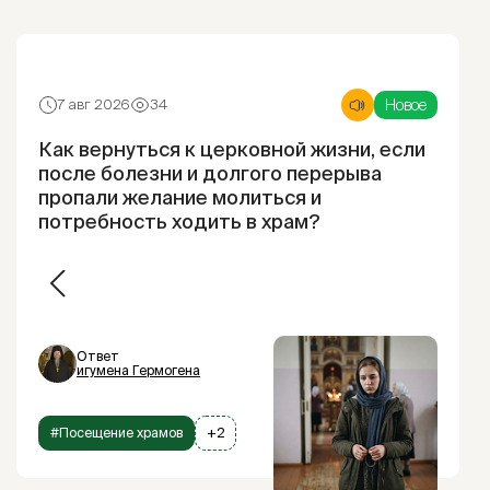
Новое
7 авг 2026
34
Как вернуться к церковной жизни, если
после болезни и долгого перерыва
пропали желание молиться и
потребность ходить в храм?
Ответ
игумена Гермогена
#Посещение храмов
+2