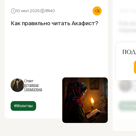
10 июл 2025
18140
30 ию
Как правильно читать Акафист?
Как и
ощущ
Под
Ответ
От
игумена
и
Гермогена
Г
#Молитвы
#Испов