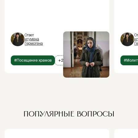
Ответ
От
игумена
и
Гермогена
Г
#Посещение храмов
+2
#Моли
ПОПУЛЯРНЫЕ ВОПРОСЫ