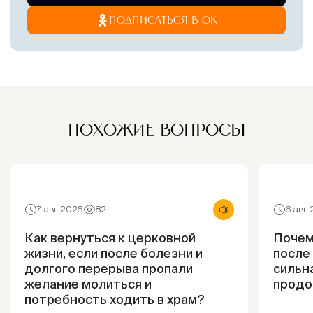
ПОДПИСАТЬСЯ В ОК
ПОХОЖИЕ ВОПРОСЫ
7 авг 2026
82
6 авг
Как вернуться к церковной
Почем
жизни, если после болезни и
после
долгого перерыва пропали
сильна
желание молиться и
продо
потребность ходить в храм?