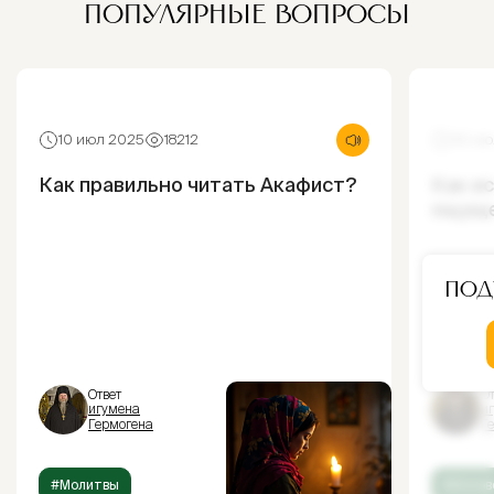
ПОПУЛЯРНЫЕ ВОПРОСЫ
10 июл 2025
18212
30 ию
Как правильно читать Акафист?
Как и
ощущ
Под
Ответ
От
игумена
и
Гермогена
Г
#Молитвы
#Испов