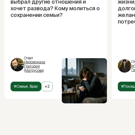
выбрал другие отношения и
жизни,
хочет развода? Кому молиться о
долго
сохранении семьи?
желан
потре
Ответ
От
Иеромонаха
и
Григория
Г
(Матрусова)
#Семья, брак
+2
#Посещ