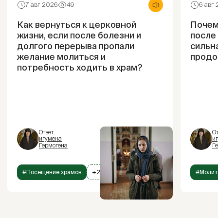
7 авг 2026
49
6 авг
Как вернуться к церковной
Почем
жизни, если после болезни и
после
долгого перерыва пропали
сильна
желание молиться и
продо
потребность ходить в храм?
Ответ
От
игумена
и
Гермогена
Г
#Посещение храмов
+2
#Моли