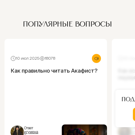
ПОПУЛЯРНЫЕ ВОПРОСЫ
10 июл 2025
18078
30 ию
Как правильно читать Акафист?
Как и
ощущ
Под
Ответ
От
игумена
и