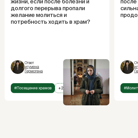
жизни, если после болезни и
после
долгого перерыва пропали
сильна
желание молиться и
продо
потребность ходить в храм?
Ответ
От
игумена
и
Гермогена
Г
#Посещение храмов
+2
#Моли