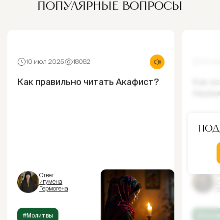
ПОПУЛЯРНЫЕ ВОПРОСЫ
10 июл 2025
18082
30 ию
Как правильно читать Акафист?
Как и
ощущ
Под
Ответ
От
игумена
и
Гермогена
Г
#Молитвы
#Испов