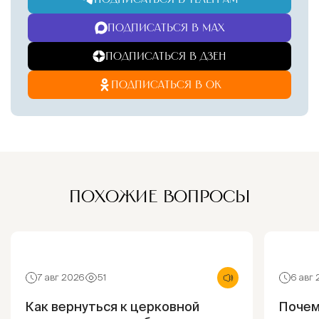
ПОДПИСАТЬСЯ В MAX
ПОДПИСАТЬСЯ В ДЗЕН
ПОДПИСАТЬСЯ В ОК
ПОХОЖИЕ ВОПРОСЫ
7 авг 2026
51
6 авг
Как вернуться к церковной
Почем