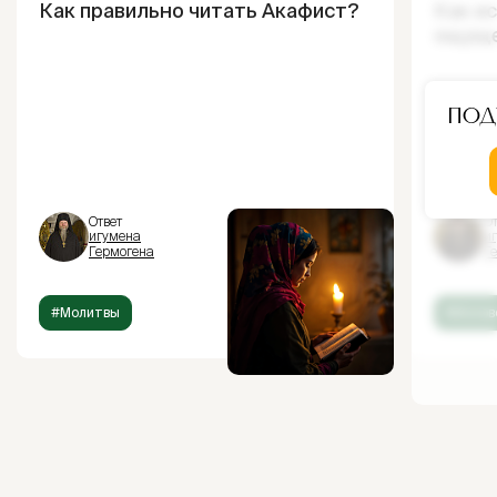
Как правильно читать Акафист?
Как и
ощущ
Под
Ответ
От
игумена
и
Гермогена
Г
#Молитвы
#Испов