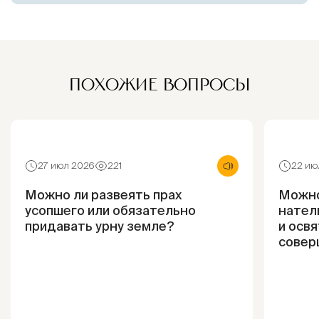
ПОХОЖИЕ ВОПРОСЫ
27 июл 2026
221
22 ию
Можно ли развеять прах
Можно
усопшего или обязательно
нател
придавать урну земле?
и освя
совер