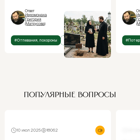
Ответ
От
Иеромонаха
И
Григория
Г
(Матрусова)
(М
#Отпевания, похороны
+1
#Потер
ПОПУЛЯРНЫЕ ВОПРОСЫ
10 июл 2025
18062
30 ию