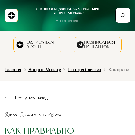
На главную
ПОДПИСАТЬСЯ
ПОДПИСАТЬСЯ
НА ДЗЕН
НА ТЕЛЕГРАМ
Главная
Вопрос Монаху
Потеря близких
Как правиль
Вернуться назад
Иван
24 июн 2026
284
КАК ПРАВИЛЬНО