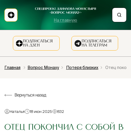
На главную
ПОДПИСАТЬСЯ
ПОДПИСАТЬСЯ
НА ДЗЕН
НА ТЕЛЕГРАМ
Главная
Вопрос Монаху
Потеря близких
Отец покончи
Вернуться назад
Наталья
18 июн 2025
832
ОТЕЦ ПОКОНЧИЛ С СОБОЙ В