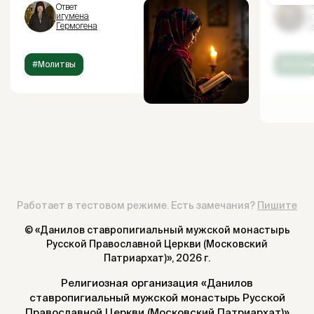
Ответ
От
игумена
и
Гермогена
Г
#Молитвы
#Испов
Работает в тестовом режиме. Есть замечания?
Пишите
© «Данилов ставропигиальный мужской монастырь
Русской Православной Церкви (Московский
Патриархат)»,
2026 г.
Религиозная организация «Данилов
ставропигиальный мужской монастырь Русской
Православной Церкви (Московский Патриархат)»