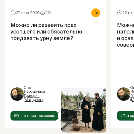
27 июл 2026
221
22 ию
Можно ли развеять прах
Можно
усопшего или обязательно
нател
придавать урну земле?
и освя
совер
Ответ
От
Иеромонаха
И
Григория
Г
(Матрусова)
(М
#Отпевания, похороны
+1
#Потер