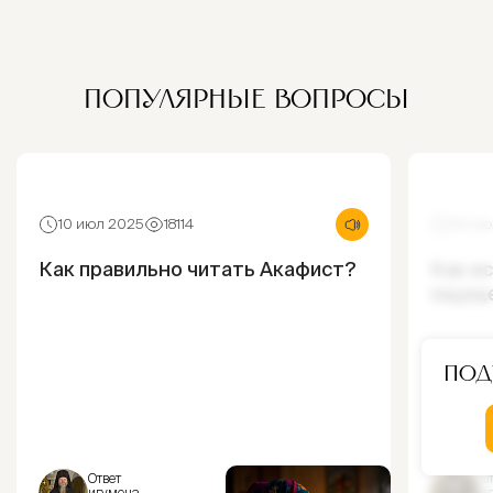
ПОПУЛЯРНЫЕ ВОПРОСЫ
10 июл 2025
18114
30 ию
Как правильно читать Акафист?
Как и
ощущ
Под
Ответ
От
игумена
и