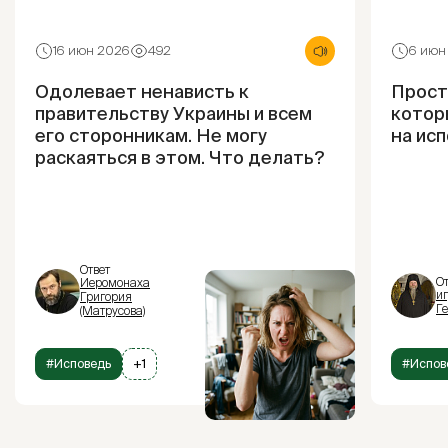
16 июн 2026
492
6 июн
Одолевает ненависть к
Прости
правительству Украины и всем
котор
его сторонникам. Не могу
на ис
раскаяться в этом. Что делать?
Ответ
От
Иеромонаха
и
Григория
Г
(Матрусова)
#Исповедь
+1
#Испов