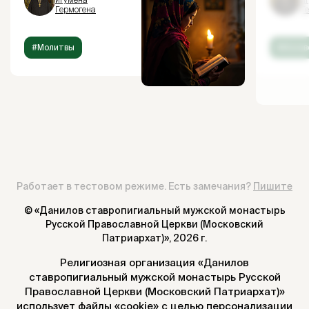
Гермогена
Г
#Молитвы
#Испов
Работает в тестовом режиме. Есть замечания?
Пишите
© «Данилов ставропигиальный мужской монастырь
Русской Православной Церкви (Московский
Патриархат)»,
2026 г.
Религиозная организация «Данилов
ставропигиальный мужской монастырь Русской
Православной Церкви (Московский Патриархат)»
использует файлы «cookie» с целью персонализации