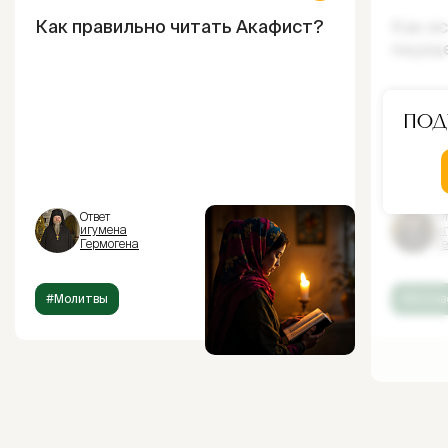
Как правильно читать Акафист?
Как и
ощущ
Под
Ответ
От
игумена
и
Гермогена
Г
#Молитвы
#Испов