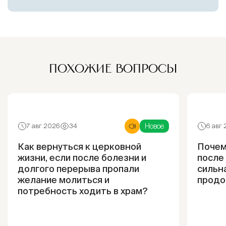
ПОХОЖИЕ ВОПРОСЫ
Новое
7 авг 2026
34
6 авг
Как вернуться к церковной
Почем
жизни, если после болезни и
после
долгого перерыва пропали
сильна
желание молиться и
продо
потребность ходить в храм?