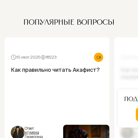
ПОПУЛЯРНЫЕ ВОПРОСЫ
10 июл 2025
18223
30 ию
Как правильно читать Акафист?
Как и
ощущ
Под
Ответ
От
игумена
и
Гермогена
Г