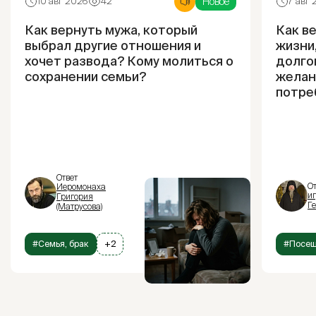
Новое
10 авг 2026
42
7 авг
Как вернуть мужа, который
Как в
выбрал другие отношения и
жизни,
хочет развода? Кому молиться о
долго
сохранении семьи?
желан
потре
Ответ
От
Иеромонаха
и
Григория
Г
(Матрусова)
#Семья, брак
+2
#Посещ