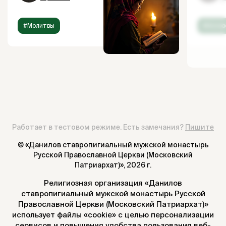
#Молитвы
#Испов
Работает в тестовом режиме. Есть замечания?
Пишите
© «Данилов ставропигиальный мужской монастырь
Русской Православной Церкви (Московский
Патриархат)»,
2026 г.
Религиозная организация «Данилов
ставропигиальный мужской монастырь Русской
Православной Церкви (Московский Патриархат)»
использует файлы «cookie» с целью персонализации
сервисов и повышения удобства пользования веб-