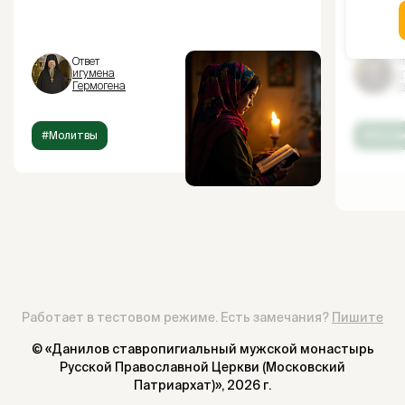
Ответ
От
игумена
и
Гермогена
Г
#Молитвы
#Испов
Работает в тестовом режиме. Есть замечания?
Пишите
© «Данилов ставропигиальный мужской монастырь
Русской Православной Церкви (Московский
Патриархат)»,
2026 г.