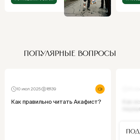
ПОПУЛЯРНЫЕ ВОПРОСЫ
10 июл 2025
18139
30 ию
Как правильно читать Акафист?
Как и
ощущ
Под