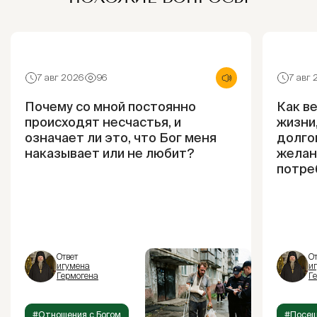
7 авг 2026
96
7 авг
Почему со мной постоянно
Как в
происходят несчастья, и
жизни,
означает ли это, что Бог меня
долго
наказывает или не любит?
желан
потре
Ответ
От
игумена
и
Гермогена
Г
#Отношения с Богом
#Посещ