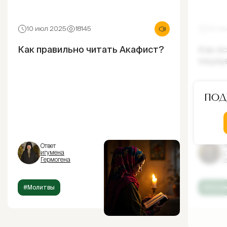
10 июл 2025
18145
30 ию
Как правильно читать Акафист?
Как и
ощущ
Под
Ответ
От
игумена
и
Гермогена
Г
#Молитвы
#Испов