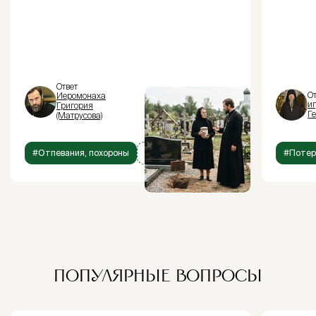
Ответ
От
Иеромонаха
и
Григория
Г
(Матрусова)
#Отпевания, похороны
+1
#Потер
ПОПУЛЯРНЫЕ ВОПРОСЫ