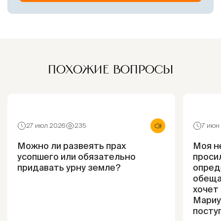
ПОХОЖИЕ ВОПРОСЫ
27 июл 2026
235
7 июн
Можно ли развеять прах
Моя н
усопшего или обязательно
просил
придавать урну земле?
опред
обеща
хочет 
Мариу
посту