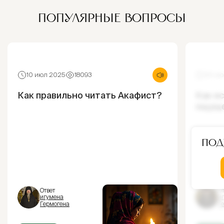
ПОПУЛЯРНЫЕ ВОПРОСЫ
10 июл 2025
18093
30 ию
Как правильно читать Акафист?
Как и
ощущ
Под
Ответ
От
игумена
и
Гермогена
Г