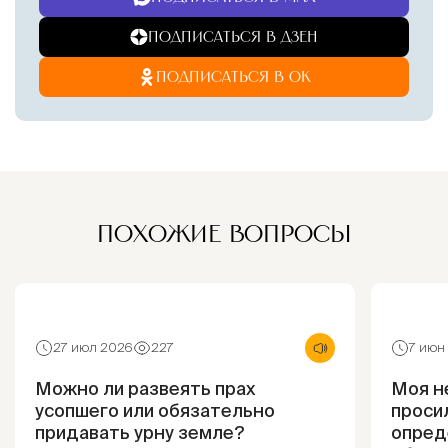
ПОДПИСАТЬСЯ В ДЗЕН
ПОДПИСАТЬСЯ В ОК
ПОХОЖИЕ ВОПРОСЫ
27 июл 2026
227
7 июн
Можно ли развеять прах
Моя н
усопшего или обязательно
просил
придавать урну земле?
опред