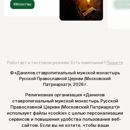
#Молитвы
#Испов
Работает в тестовом режиме. Есть замечания?
Пишите
© «Данилов ставропигиальный мужской монастырь
Русской Православной Церкви (Московский
Патриархат)»,
2026 г.
Религиозная организация «Данилов
ставропигиальный мужской монастырь Русской
Православной Церкви (Московский Патриархат)»
использует файлы «cookie» с целью персонализации
сервисов и повышения удобства пользования веб-
сайтом. Если вы не хотите, чтобы ваши