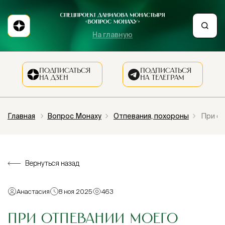
На главную
ПОДПИСАТЬСЯ
ПОДПИСАТЬСЯ
НА ДЗЕН
НА ТЕЛЕГРАМ
Главная
Вопрос Монаху
Отпевания, похороны
При от
Вернуться назад
Анастасия
8 ноя 2025
463
ПРИ ОТПЕВАНИИ МОЕГО