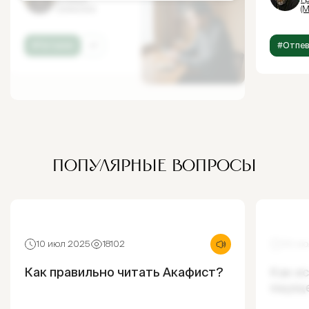
Гермогена
(М
#Питание
+1
#Отпев
ПОПУЛЯРНЫЕ ВОПРОСЫ
10 июл 2025
18102
30 ию
Как правильно читать Акафист?
Как и
ощущ