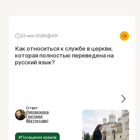
23 июл 2026
431
Как относиться к службе в церкви,
которая полностью переведена на
русский язык?
Ответ
Иеромонаха
Григория
(Матрусова)
#Посещение храмов