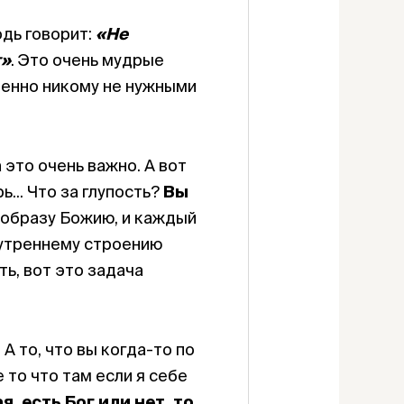
одь говорит:
«Не
т»
. Это очень мудрые
шенно никому не нужными
 это очень важно. А вот
... Что за глупость?
Вы
 образу Божию, и каждый
нутреннему строению
ть, вот это задача
А то, что вы когда-то по
 то что там если я себе
я, есть Бог или нет, то