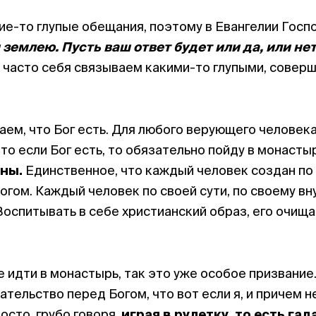
ие-то глупые обещания, поэтому в Евангелии Госп
и землею.
Пусть ваш ответ будет или да, или не
мы часто себя связываем какими-то глупыми, совер
аем, что Бог есть. Для любого верующего человека
то если Бог есть, то обязательно пойду в монастырь
ны.
Единственное, что каждый человек создан по
Богом. Каждый человек по своей сути, по своему в
оспитывать в себе христианский образ, его очища
е идти в монастырь, так это уже особое призвание. 
ательство перед Богом, что вот если я, и причем не
росто, грубо говоря,
играя в рулетку, то есть гада