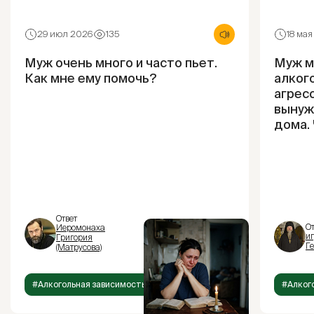
29 июл 2026
135
18 ма
Муж очень много и часто пьет.
Муж м
Как мне ему помочь?
алког
агресс
вынуж
дома.
Ответ
От
Иеромонаха
и
Григория
Г
(Матрусова)
#Алкогольная зависимость
#Алког