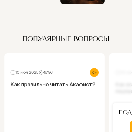
ПОПУЛЯРНЫЕ ВОПРОСЫ
10 июл 2025
18196
30 ию
Как правильно читать Акафист?
Как и
ощущ
Под