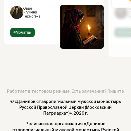
Ответ
От
игумена
и
Гермогена
Г
#Молитвы
#Испов
Работает в тестовом режиме. Есть замечания?
Пишите
© «Данилов ставропигиальный мужской монастырь
Русской Православной Церкви (Московский
Патриархат)»,
2026 г.
Религиозная организация «Данилов
ставропигиальный мужской монастырь Русской