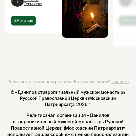
Гермогена
Г
#Молитвы
#Испов
Работает в тестовом режиме. Есть замечания?
Пишите
© «Данилов ставропигиальный мужской монастырь
Русской Православной Церкви (Московский
Патриархат)»,
2026 г.
Религиозная организация «Данилов
ставропигиальный мужской монастырь Русской
Православной Церкви (Московский Патриархат)»
использует файлы «cookie» с целью персонализации