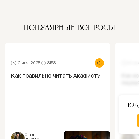
ПОПУЛЯРНЫЕ ВОПРОСЫ
10 июл 2025
18158
30 ию
Как правильно читать Акафист?
Как и
ощущ
Под
Ответ
От
игумена
и