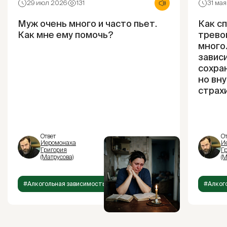
29 июл 2026
131
31 ма
Муж очень много и часто пьет.
Как с
Как мне ему помочь?
трево
много
завис
сохра
но вн
страх
Ответ
От
Иеромонаха
И
Григория
Г
(Матрусова)
(М
#Алкогольная зависимость
#Алког