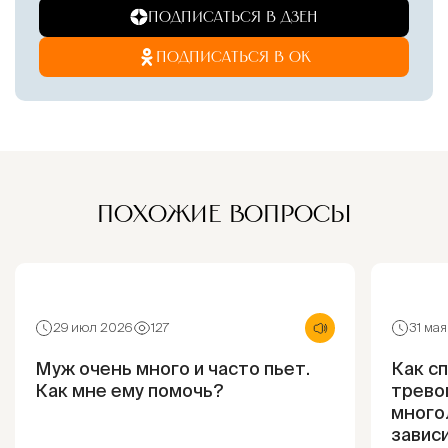
ПОДПИСАТЬСЯ В ДЗЕН
ПОДПИСАТЬСЯ В ОК
ПОХОЖИЕ ВОПРОСЫ
29 июл 2026
127
31 ма
Муж очень много и часто пьет.
Как с
Как мне ему помочь?
трево
много
завис