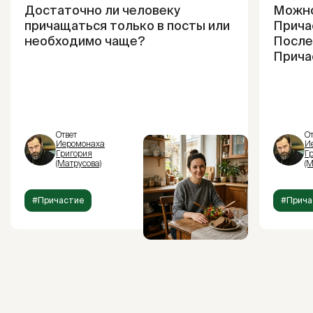
Достаточно ли человеку
Можно
причащаться только в посты или
Прича
необходимо чаще?
После
Прича
Ответ
От
Иеромонаха
И
Григория
Г
(Матрусова)
(М
#Причастие
#Прича