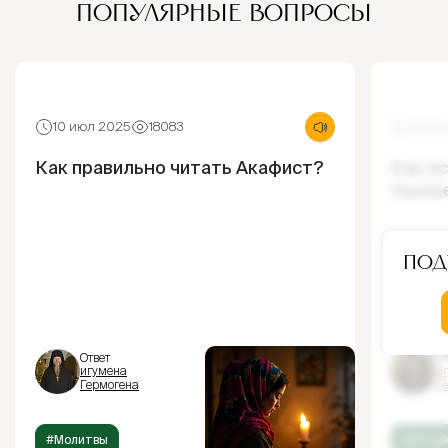
ПОПУЛЯРНЫЕ ВОПРОСЫ
10 июл 2025
18083
30 ию
Как правильно читать Акафист?
Как и
ощущ
Под
Ответ
От
игумена
и
Гермогена
Г
#Молитвы
#Испов