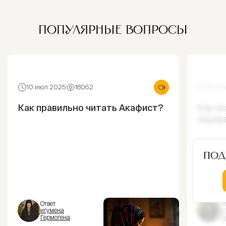
ПОПУЛЯРНЫЕ ВОПРОСЫ
10 июл 2025
18062
30 ию
Как правильно читать Акафист?
Как и
ощущ
Под
Ответ
От
игумена
и
Гермогена
Г