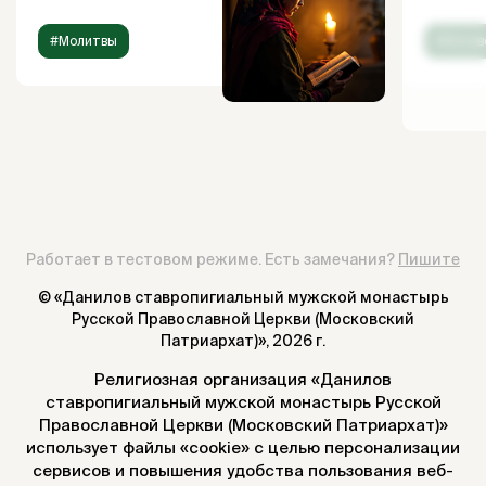
#Молитвы
#Испов
Работает в тестовом режиме. Есть замечания?
Пишите
© «Данилов ставропигиальный мужской монастырь
Русской Православной Церкви (Московский
Патриархат)»,
2026 г.
Религиозная организация «Данилов
ставропигиальный мужской монастырь Русской
Православной Церкви (Московский Патриархат)»
использует файлы «cookie» с целью персонализации
сервисов и повышения удобства пользования веб-