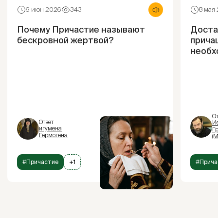
6 июн 2026
343
8 мая
Почему Причастие называют
Доста
бескровной жертвой?
прича
необх
От
Ответ
И
игумена
Г
Гермогена
(М
#Причастие
+1
#Прича