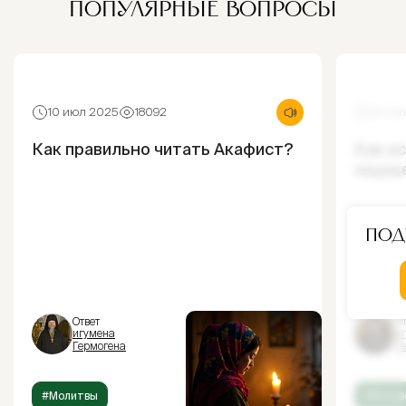
ПОПУЛЯРНЫЕ ВОПРОСЫ
10 июл 2025
18092
30 ию
Как правильно читать Акафист?
Как и
ощущ
Под
Ответ
От
игумена
и
Гермогена
Г
#Молитвы
#Испов