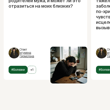
родителей мужа, и может ли это
тяжел
отразиться на моих близких?
забол
по-хри
чувст
исцел
вызыв
Ответ
От
игумена
и
Гермогена
Г
#Болезни
+1
#Болез