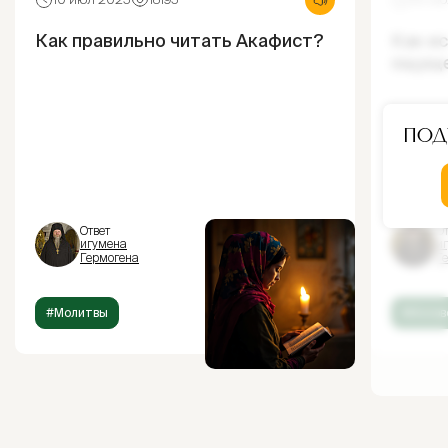
Как правильно читать Акафист?
Как и
ощущ
Под
Ответ
От
игумена
и
Гермогена
Г
#Молитвы
#Испов