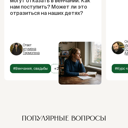
могут отказать в венчании. Как
нам поступить? Может ли это
отразиться на наших детях?
От
Ответ
И
игумена
Г
Гермогена
(М
#Венчания, свадьбы
+2
#Курс «
ПОПУЛЯРНЫЕ ВОПРОСЫ