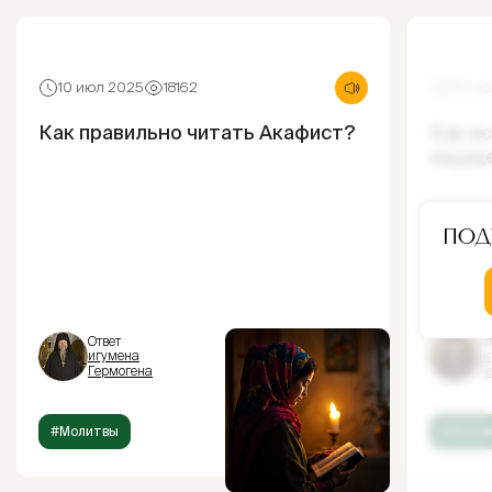
10 июл 2025
18162
30 ию
Как правильно читать Акафист?
Как и
ощущ
Под
Ответ
От
игумена
и
Гермогена
Г
#Молитвы
#Испов