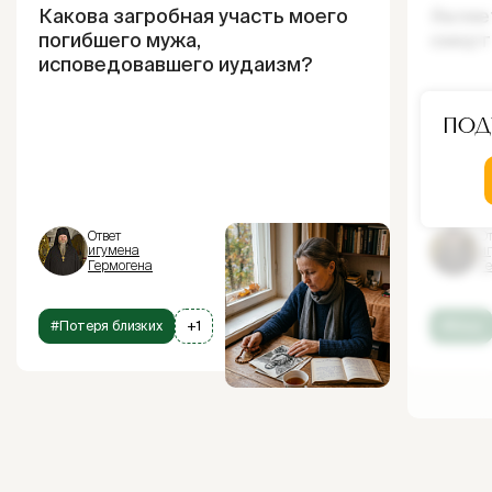
Какова загробная участь моего
Являе
погибшего мужа,
смерт
исповедовавшего иудаизм?
Под
Ответ
От
игумена
и
Гермогена
Г
#Потеря близких
+1
#Блуд