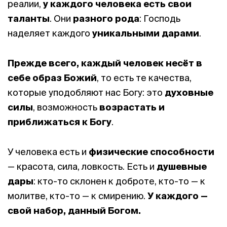
реалии,
у каждого человека есть свои
таланты
. Они
разного рода
: Господь
наделяет каждого
уникальными дарами
.
Прежде всего, каждый человек несёт в
себе образ Божий
, то есть те качества,
которые уподобляют нас Богу: это
духовные
силы
, возможность
возрастать и
приближаться к Богу
.
У человека есть и
физические способности
— красота, сила, ловкость. Есть и
душевные
дары
: кто-то склонен к доброте, кто-то — к
молитве, кто-то — к смирению.
У каждого —
свой набор, данный Богом.