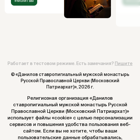
#Молитвы
#Испов
Работает в тестовом режиме. Есть замечания?
Пишите
© «Данилов ставропигиальный мужской монастырь
Русской Православной Церкви (Московский
Патриархат)»,
2026 г.
Религиозная организация «Данилов
ставропигиальный мужской монастырь Русской
Православной Церкви (Московский Патриархат)»
использует файлы «cookie» с целью персонализации
сервисов и повышения удобства пользования веб-
сайтом. Если вы не хотите, чтобы ваши
пользовательские данные обрабатывались,