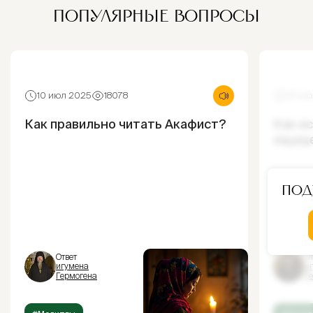
ПОПУЛЯРНЫЕ ВОПРОСЫ
10 июл 2025
18078
30 ию
Как правильно читать Акафист?
Как и
ощущ
Под
Ответ
От
игумена
и
Гермогена
Г